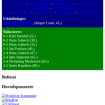
Arne Toft
-
Allan Rønberg
-
Jørgen Lund
-
Kai Petersen
Sten Ziegler
-
Torben Gullak
Steen Knudsen
-
Hans Aabech
-
Kurt Stendal
-
Ole Skouboe
Udskiftninger:
Jørgen Kjeldergaard
(Jørgen Lund, 42.)
Målscorere:
0-1 Kurt Stendal (22.)
0-2 Hans Aabech (30.)
0-3 Hans Aabech (33.)
1-3 Jan Poulsen (40.)
1-4 Hans Aabech (47.)
2-4 Jørn Jeppesen (61.)
3-4 Flemming Mortensen (63.)
3-5 Steen Knudsen (89.)
Referat
Hovedsponsorer