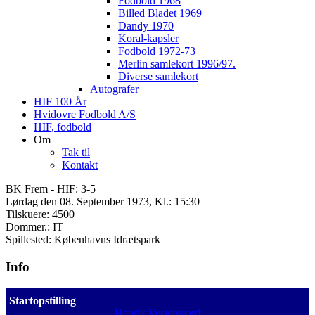
Fodbold 1968
Billed Bladet 1969
Dandy 1970
Koral-kapsler
Fodbold 1972-73
Merlin samlekort 1996/97.
Diverse samlekort
Autografer
HIF 100 År
Hvidovre Fodbold A/S
HIF, fodbold
Om
Tak til
Kontakt
BK Frem - HIF: 3-5
Lørdag den 08. September 1973, Kl.: 15:30
Tilskuere: 4500
Dommer.: IT
Spillested: Københavns Idrætspark
Info
Startopstilling
Henrik Vestergaard