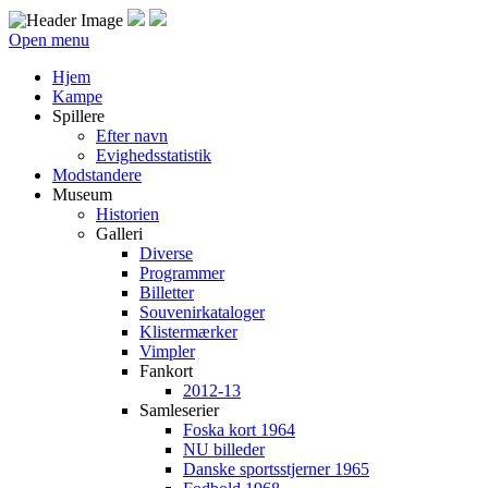
Open menu
Hjem
Kampe
Spillere
Efter navn
Evighedsstatistik
Modstandere
Museum
Historien
Galleri
Diverse
Programmer
Billetter
Souvenirkataloger
Klistermærker
Vimpler
Fankort
2012-13
Samleserier
Foska kort 1964
NU billeder
Danske sportsstjerner 1965