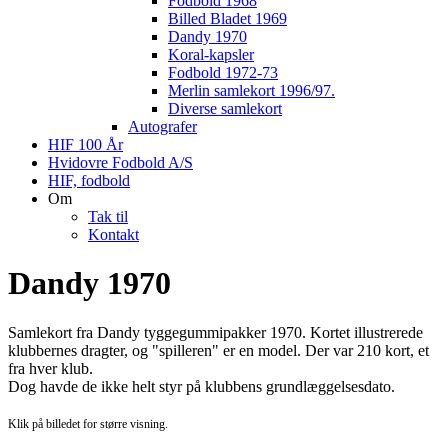
Fodbold 1968
Billed Bladet 1969
Dandy 1970
Koral-kapsler
Fodbold 1972-73
Merlin samlekort 1996/97.
Diverse samlekort
Autografer
HIF 100 År
Hvidovre Fodbold A/S
HIF, fodbold
Om
Tak til
Kontakt
Dandy 1970
Samlekort fra Dandy tyggegummipakker 1970. Kortet illustrerede
klubbernes dragter, og "spilleren" er en model. Der var 210 kort, et
fra hver klub.
Dog havde de ikke helt styr på klubbens grundlæggelsesdato.
Klik på billedet for større visning.