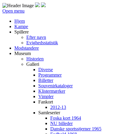
Open menu
Hjem
Kampe
Spillere
Efter navn
Evighedsstatistik
Modstandere
Museum
Historien
Galleri
Diverse
Programmer
Billetter
Souvenirkataloger
Klistermærker
Vimpler
Fankort
2012-13
Samleserier
Foska kort 1964
NU billeder
Danske sportsstjerner 1965