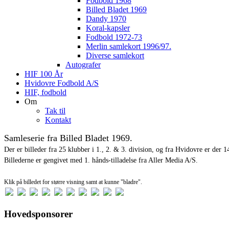
Fodbold 1968
Billed Bladet 1969
Dandy 1970
Koral-kapsler
Fodbold 1972-73
Merlin samlekort 1996/97.
Diverse samlekort
Autografer
HIF 100 År
Hvidovre Fodbold A/S
HIF, fodbold
Om
Tak til
Kontakt
Samleserie fra Billed Bladet 1969.
Der er billeder fra 25 klubber i 1., 2. & 3. division, og fra Hvidovre er der 1
Billederne er gengivet med 1. hånds-tilladelse fra Aller Media A/S.
Klik på billedet for større visning samt at kunne "bladre".
Hovedsponsorer