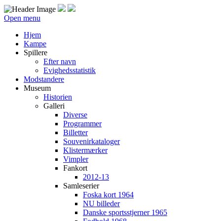
Open menu
Hjem
Kampe
Spillere
Efter navn
Evighedsstatistik
Modstandere
Museum
Historien
Galleri
Diverse
Programmer
Billetter
Souvenirkataloger
Klistermærker
Vimpler
Fankort
2012-13
Samleserier
Foska kort 1964
NU billeder
Danske sportsstjerner 1965