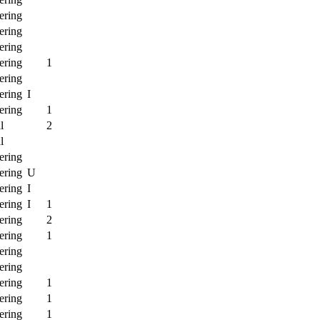
ering
ering
ering
ering
1
ering
ering
I
ering
1
l
2
l
ering
ering
U
ering
I
ering
I
1
ering
2
ering
1
ering
ering
ering
1
ering
1
ering
1