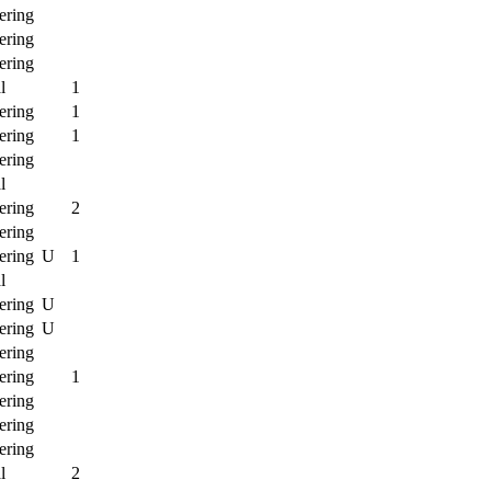
ering
ering
ering
l
1
ering
1
ering
1
ering
l
ering
2
ering
ering
U
1
l
ering
U
ering
U
ering
ering
1
ering
ering
ering
l
2