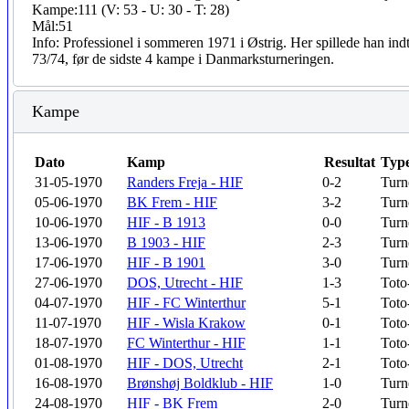
Kampe:
111 (V: 53 - U: 30 - T: 28)
Mål:
51
Info:
Professionel i sommeren 1971 i Østrig. Her spillede han indt
73/74, før de sidste 4 kampe i Danmarksturneringen.
Kampe
Dato
Kamp
Resultat
Typ
31-05-1970
Randers Freja - HIF
0-2
Turn
05-06-1970
BK Frem - HIF
3-2
Turn
10-06-1970
HIF - B 1913
0-0
Turn
13-06-1970
B 1903 - HIF
2-3
Turn
17-06-1970
HIF - B 1901
3-0
Turn
27-06-1970
DOS, Utrecht - HIF
1-3
Toto
04-07-1970
HIF - FC Winterthur
5-1
Toto
11-07-1970
HIF - Wisla Krakow
0-1
Toto
18-07-1970
FC Winterthur - HIF
1-1
Toto
01-08-1970
HIF - DOS, Utrecht
2-1
Toto
16-08-1970
Brønshøj Boldklub - HIF
1-0
Turn
24-08-1970
HIF - BK Frem
2-0
Turn