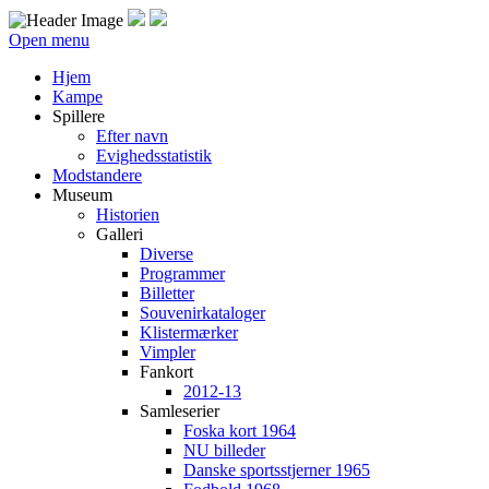
Open menu
Hjem
Kampe
Spillere
Efter navn
Evighedsstatistik
Modstandere
Museum
Historien
Galleri
Diverse
Programmer
Billetter
Souvenirkataloger
Klistermærker
Vimpler
Fankort
2012-13
Samleserier
Foska kort 1964
NU billeder
Danske sportsstjerner 1965