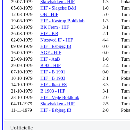
29-07-1979
Skovbakken - HIF
1-3
Poka
05-08-1979
HIF - Slagelse B&I
1-0
Turn
12-08-1979
OB - HIF
5-0
Turn
19-08-1979
HIF - Kastrup Boldklub
1-3
Turn
23-08-1979
BK Frem - HIF
3-1
Turn
26-08-1979
HIF - KB
2-1
Turn
02-09-1979
Næstved IF - HIF
4-4
Turn
09-09-1979
HIF - Esbjerg fB
0-0
Turn
16-09-1979
AGF - HIF
0-0
Turn
23-09-1979
HIF - AaB
1-0
Turn
29-09-1979
B 93 - HIF
2-4
Turn
07-10-1979
HIF - B 1901
0-0
Turn
10-10-1979
HIF - B 1903
2-1
Poka
14-10-1979
HIF - Ikast FS
3-3
Turn
21-10-1979
B 1903 - HIF
3-1
Turn
28-10-1979
HIF - Vejle Boldklub
2-0
Turn
04-11-1979
Skovbakken - HIF
2-5
Turn
11-11-1979
HIF - Esbjerg fB
2-0
Poka
Uofficielle