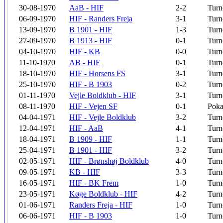
30-08-1970
AaB - HIF
2-2
Turn
06-09-1970
HIF - Randers Freja
3-1
Turn
13-09-1970
B 1901 - HIF
1-3
Turn
27-09-1970
B 1913 - HIF
0-1
Turn
04-10-1970
HIF - KB
0-0
Turn
11-10-1970
AB - HIF
0-1
Turn
18-10-1970
HIF - Horsens FS
3-1
Turn
25-10-1970
HIF - B 1903
0-2
Turn
01-11-1970
Vejle Boldklub - HIF
3-1
Turn
08-11-1970
HIF - Vejen SF
0-1
Poka
04-04-1971
HIF - Vejle Boldklub
3-2
Turn
12-04-1971
HIF - AaB
4-1
Turn
18-04-1971
B 1909 - HIF
1-1
Turn
25-04-1971
B 1901 - HIF
3-2
Turn
02-05-1971
HIF - Brønshøj Boldklub
4-0
Turn
09-05-1971
KB - HIF
3-3
Turn
16-05-1971
HIF - BK Frem
1-0
Turn
23-05-1971
Køge Boldklub - HIF
4-2
Turn
01-06-1971
Randers Freja - HIF
1-0
Turn
06-06-1971
HIF - B 1903
1-0
Turn