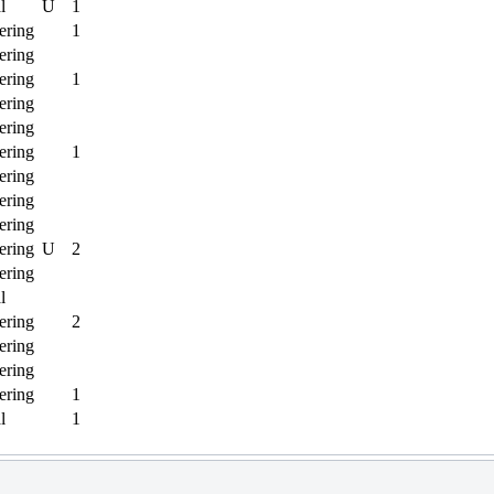
l
U
1
ering
1
ering
ering
1
ering
ering
ering
1
ering
ering
ering
ering
U
2
ering
l
ering
2
ering
ering
ering
1
l
1