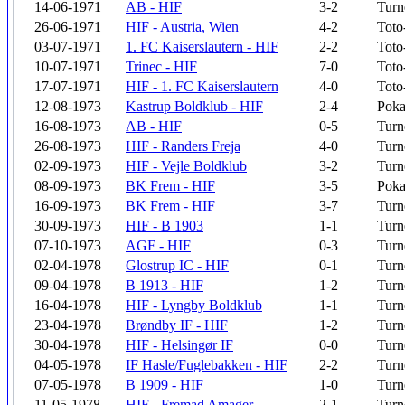
14-06-1971
AB - HIF
3-2
Turn
26-06-1971
HIF - Austria, Wien
4-2
Toto
03-07-1971
1. FC Kaiserslautern - HIF
2-2
Toto
10-07-1971
Trinec - HIF
7-0
Toto
17-07-1971
HIF - 1. FC Kaiserslautern
4-0
Toto
12-08-1973
Kastrup Boldklub - HIF
2-4
Poka
16-08-1973
AB - HIF
0-5
Turn
26-08-1973
HIF - Randers Freja
4-0
Turn
02-09-1973
HIF - Vejle Boldklub
3-2
Turn
08-09-1973
BK Frem - HIF
3-5
Poka
16-09-1973
BK Frem - HIF
3-7
Turn
30-09-1973
HIF - B 1903
1-1
Turn
07-10-1973
AGF - HIF
0-3
Turn
02-04-1978
Glostrup IC - HIF
0-1
Turn
09-04-1978
B 1913 - HIF
1-2
Turn
16-04-1978
HIF - Lyngby Boldklub
1-1
Turn
23-04-1978
Brøndby IF - HIF
1-2
Turn
30-04-1978
HIF - Helsingør IF
0-0
Turn
04-05-1978
IF Hasle/Fuglebakken - HIF
2-2
Turn
07-05-1978
B 1909 - HIF
1-0
Turn
11-05-1978
HIF - Fremad Amager
2-1
Turn