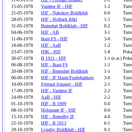
15-05-1978
Vanløse IF - HIF
1-2
Turn
21-05-1978
HIF - Nakskov Boldklub
0-0
Turn
28-05-1978
HIF - Holbæk B&I
1-1
Turn
31-05-1978
Brønshøj Boldklub - HIF
0-2
Turn
04-06-1978
HIF - AB
3-1
Turn
11-06-1978
Ikast FS - HIF
3-0
Turn
18-06-1978
HIF - AaB
1-2
Turn
23-07-1978
HIK - HIF
1-8
Poka
30-07-1978
B 1921 - HIF
1-1 (e.st.)
Poka
06-08-1978
HIF - Ikast FS
1-1
Turn
20-08-1978
HIF - Brønshøj Boldklub
1-1
Turn
06-09-1978
HIF - IF Hasle/Fuglebakken
3-0
Turn
10-09-1978
Fremad Amager - HIF
2-1
Turn
17-09-1978
HIF - Vanløse IF
2-2
Turn
24-09-1978
AaB - HIF
2-2
Turn
01-10-1978
HIF - B 1909
0-0
Turn
08-10-1978
Helsingør IF - HIF
0-0
Turn
15-10-1978
HIF - Brøndby IF
4-0
Turn
22-10-1978
HIF - B 1913
6-1
Turn
29-10-1978
Lyngby Boldklub - HIF
0-1
Turn