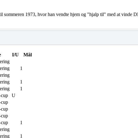
il sommeren 1973, hvor han vendte hjem og "hjalp til" med at vinde DM-7
e
I/U
Mål
ering
ering
1
ering
ering
1
ering
1
-cup
U
-cup
-cup
-cup
-cup
1
ering
ering
1