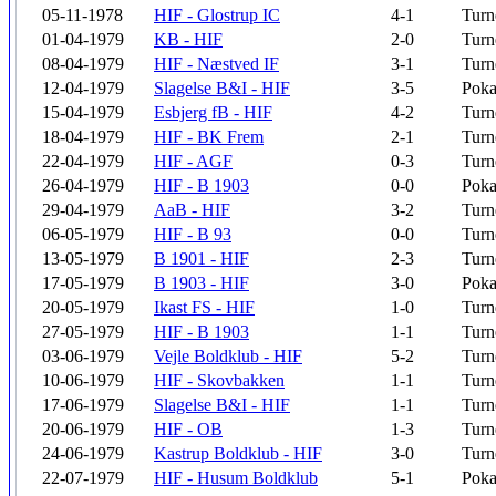
05-11-1978
HIF - Glostrup IC
4-1
Turn
01-04-1979
KB - HIF
2-0
Turn
08-04-1979
HIF - Næstved IF
3-1
Turn
12-04-1979
Slagelse B&I - HIF
3-5
Poka
15-04-1979
Esbjerg fB - HIF
4-2
Turn
18-04-1979
HIF - BK Frem
2-1
Turn
22-04-1979
HIF - AGF
0-3
Turn
26-04-1979
HIF - B 1903
0-0
Poka
29-04-1979
AaB - HIF
3-2
Turn
06-05-1979
HIF - B 93
0-0
Turn
13-05-1979
B 1901 - HIF
2-3
Turn
17-05-1979
B 1903 - HIF
3-0
Poka
20-05-1979
Ikast FS - HIF
1-0
Turn
27-05-1979
HIF - B 1903
1-1
Turn
03-06-1979
Vejle Boldklub - HIF
5-2
Turn
10-06-1979
HIF - Skovbakken
1-1
Turn
17-06-1979
Slagelse B&I - HIF
1-1
Turn
20-06-1979
HIF - OB
1-3
Turn
24-06-1979
Kastrup Boldklub - HIF
3-0
Turn
22-07-1979
HIF - Husum Boldklub
5-1
Poka