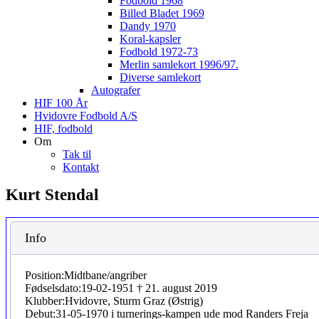
Fodbold 1968
Billed Bladet 1969
Dandy 1970
Koral-kapsler
Fodbold 1972-73
Merlin samlekort 1996/97.
Diverse samlekort
Autografer
HIF 100 År
Hvidovre Fodbold A/S
HIF, fodbold
Om
Tak til
Kontakt
Kurt Stendal
Info
Position:
Midtbane/angriber
Fødselsdato:
19-02-1951 † 21. august 2019
Klubber:
Hvidovre, Sturm Graz (Østrig)
Debut:
31-05-1970 i turnerings-kampen ude mod Randers Freja