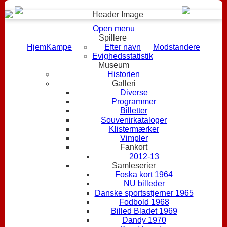
Open menu
Spillere
Hjem
Kampe
Efter navn
Modstandere
Evighedsstatistik
Museum
Historien
Galleri
Diverse
Programmer
Billetter
Souvenirkataloger
Klistermærker
Vimpler
Fankort
2012-13
Samleserier
Foska kort 1964
NU billeder
Danske sportsstjerner 1965
Fodbold 1968
Billed Bladet 1969
Dandy 1970