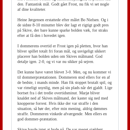
den. Fantastisk mål. Godt gået Frost, nu fik vi set nogle
af dine kvaliteter.
Heine Jørgensen erstattede efter målet Bo Nielsen. Og i
de sidste 8-10 minutter blev der lagt et rigtigt godt pres
på Skive, der bare kunne sparke bolden væk, for straks
efter at få den i hovedet igen.
I dommerens overtid er Frost igen på pletten, hvor han
bliver spillet totalt fri foran mål, og usvigeligt sikkert
placerer han bolden uden om Skives målmand. God
detalje igen. 2-0, og vi var nu sikker på sejren.
Det kunne have været blevet 3-0. Men, og nu kommer vi
til dommerpræstationen. Dommeren stod ellers for en af
de bedste, i mands minde. Han fik stoppet brutalt spil, og
var rimeligt usynlig, men på sin plads når det gjaldt. Lige
bortset fra i det tredie overtidsminut. Marjø bliver
knaldet ned af Skives målmand, der kaster sig ned med
knopperne forrest. Hvis ikke der var straffe i den
situation, så bør der, efter min mening, aldrig dømmes
straffe. Dommeren vinkede afværgende. Men ellers en
god dommer-præstation.
Skive havde intet at byde på. De var meget sjældent