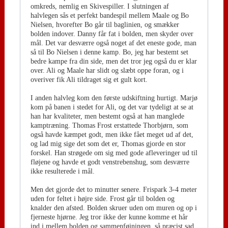
omkreds, nemlig en Skivespiller. I slutningen af
halvlegen sås et perfekt bandespil mellem Maale og Bo
Nielsen, hvorefter Bo går til baglinien, og smækker
bolden indover. Danny får fat i bolden, men skyder over
mål. Det var desværre også noget af det eneste gode, man
så til Bo Nielsen i denne kamp. Bo, jeg har bestemt set
bedre kampe fra din side, men det tror jeg også du er klar
over. Ali og Maale har slidt og slæbt oppe foran, og i
overiver fik Ali tildraget sig et gult kort.
I anden halvleg kom den første udskiftning hurtigt. Marjø
kom på banen i stedet for Ali, og det var tydeligt at se at
han har kvaliteter, men bestemt også at han manglede
kamptræning. Thomas Frost erstattede Thorbjørn, som
også havde kæmpet godt, men ikke fået meget ud af det,
og lad mig sige det som det er, Thomas gjorde en stor
forskel. Han strøgede om sig med gode afleveringer ud til
fløjene og havde et godt venstrebenshug, som desværre
ikke resulterede i mål.
Men det gjorde det to minutter senere. Frispark 3-4 meter
uden for feltet i højre side. Frost går til bolden og
knalder den afsted. Bolden skruer uden om muren og op i
fjerneste hjørne. Jeg tror ikke der kunne komme et hår
ind i mellem bolden og sammenføjningen, så præcist sad