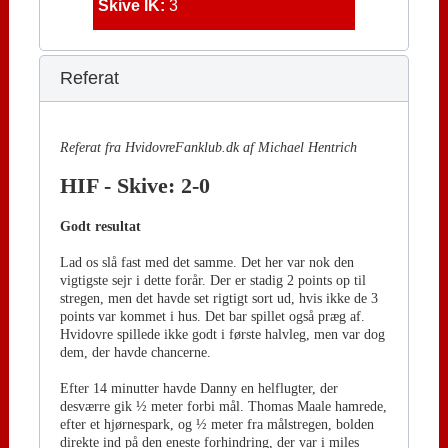
Skive IK:
3
Referat
Referat fra HvidovreFanklub.dk af Michael Hentrich
HIF - Skive: 2-0
Godt resultat
Lad os slå fast med det samme. Det her var nok den
vigtigste sejr i dette forår. Der er stadig 2 points op til
stregen, men det havde set rigtigt sort ud, hvis ikke de 3
points var kommet i hus. Det bar spillet også præg af.
Hvidovre spillede ikke godt i første halvleg, men var dog
dem, der havde chancerne.
Efter 14 minutter havde Danny en helflugter, der
desværre gik ½ meter forbi mål. Thomas Maale hamrede,
efter et hjørnespark, og ½ meter fra målstregen, bolden
direkte ind på den eneste forhindring, der var i miles