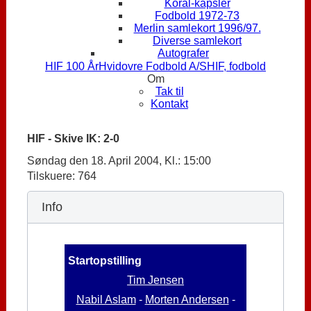
Koral-kapsler
Fodbold 1972-73
Merlin samlekort 1996/97.
Diverse samlekort
Autografer
HIF 100 År
Hvidovre Fodbold A/S
HIF, fodbold
Om
Tak til
Kontakt
HIF - Skive IK: 2-0
Søndag den 18. April 2004, Kl.: 15:00
Tilskuere: 764
Info
Startopstilling
Tim Jensen
Nabil Aslam
-
Morten Andersen
-