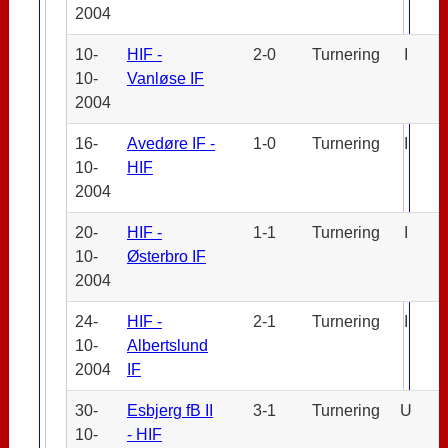
2004
10-
HIF -
2-0
Turnering
I
10-
Vanløse IF
2004
16-
Avedøre IF -
1-0
Turnering
I
10-
HIF
2004
20-
HIF -
1-1
Turnering
I
10-
Østerbro IF
2004
24-
HIF -
2-1
Turnering
I
10-
Albertslund
2004
IF
30-
Esbjerg fB II
3-1
Turnering
U
10-
- HIF