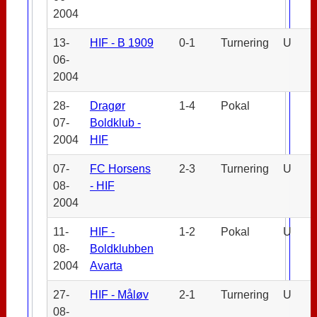
2004
13-
HIF - B 1909
0-1
Turnering
U
06-
2004
28-
Dragør
1-4
Pokal
07-
Boldklub -
2004
HIF
07-
FC Horsens
2-3
Turnering
U
08-
- HIF
2004
11-
HIF -
1-2
Pokal
U
08-
Boldklubben
2004
Avarta
27-
HIF - Måløv
2-1
Turnering
U
08-