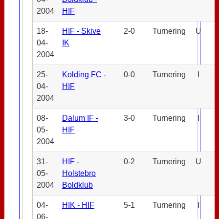
2004
HIF
18-
HIF - Skive
2-0
Turnering
U
04-
IK
2004
25-
Kolding FC -
0-0
Turnering
I
04-
HIF
2004
08-
Dalum IF -
3-0
Turnering
I
05-
HIF
2004
31-
HIF -
0-2
Turnering
U
05-
Holstebro
2004
Boldklub
04-
HIK - HIF
5-1
Turnering
I
06-