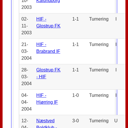
10-
Kalundborg
2003
02-
HIF -
1-1
Turnering
I
11-
Glostrup FK
2003
21-
HIF -
1-1
Turnering
I
03-
Brabrand IF
2004
28-
Glostrup FK
1-1
Turnering
I
03-
- HIF
2004
04-
HIF -
1-0
Turnering
I
04-
Hjørring IF
2004
12-
Næstved
3-0
Turnering
U
04-
Boldklub -