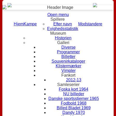
Open menu
Spillere
Hjem
Kampe
Efter navn
Modstandere
Evighedsstatistik
Museum
Historien
Galleri
Diverse
Programmer
Billetter
Souvenirkataloger
Klistermærker
Vimpler
Fankort
2012-13
Samleserier
Foska kort 1964
NU billeder
Danske sportsstjerner 1965
Fodbold 1968
Billed Bladet 1969
Dandy 1970