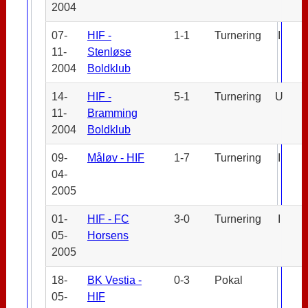
2004
07-
HIF -
1-1
Turnering
I
11-
Stenløse
2004
Boldklub
14-
HIF -
5-1
Turnering
U
11-
Bramming
2004
Boldklub
09-
Måløv - HIF
1-7
Turnering
I
04-
2005
01-
HIF - FC
3-0
Turnering
I
05-
Horsens
2005
18-
BK Vestia -
0-3
Pokal
05-
HIF