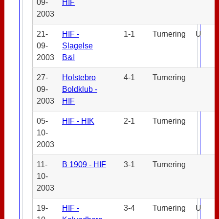
09-
HIF
2003
21-
HIF -
1-1
Turnering
U
09-
Slagelse
2003
B&I
27-
Holstebro
4-1
Turnering
09-
Boldklub -
2003
HIF
05-
HIF - HIK
2-1
Turnering
10-
2003
11-
B 1909 - HIF
3-1
Turnering
10-
2003
19-
HIF -
3-4
Turnering
U