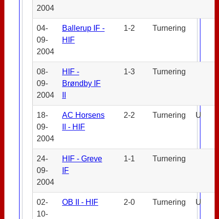
2004
04-
Ballerup IF -
1-2
Turnering
09-
HIF
2004
08-
HIF -
1-3
Turnering
09-
Brøndby IF
2004
II
18-
AC Horsens
2-2
Turnering
U
09-
II - HIF
2004
24-
HIF - Greve
1-1
Turnering
09-
IF
2004
02-
OB II - HIF
2-0
Turnering
U
10-