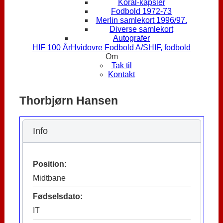
Koral-kapsler
Fodbold 1972-73
Merlin samlekort 1996/97.
Diverse samlekort
Autografer
HIF 100 År
Hvidovre Fodbold A/S
HIF, fodbold
Om
Tak til
Kontakt
Thorbjørn Hansen
Info
Position:
Midtbane
Fødselsdato:
IT