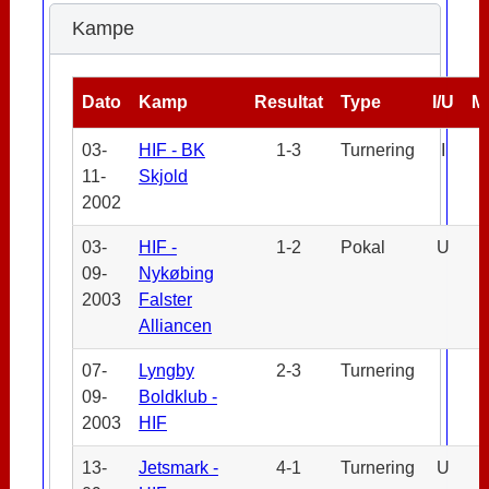
Kampe
Dato
Kamp
Resultat
Type
I/U
M
03-
HIF - BK
1-3
Turnering
I
11-
Skjold
2002
03-
HIF -
1-2
Pokal
U
09-
Nykøbing
2003
Falster
Alliancen
07-
Lyngby
2-3
Turnering
09-
Boldklub -
2003
HIF
13-
Jetsmark -
4-1
Turnering
U