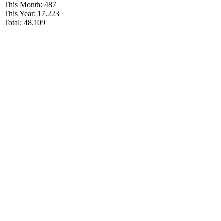
This Month:
487
This Year:
17.223
Total:
48.109