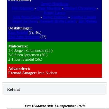
Jørgen Henriksen
Finn Johansen
-
Claus Moestrup
-
Michael Christensen
-
Benny Larsen
John Steen Olsen
-
Birger Pedersen
-
Günther Lindahl
Jørgen Jacobsen
-
Kenneth Brylle-Larsen
-
Jim Nielsen
Udskiftninger:
Kurt Stendal
(??, 46.)
Poul Arne Andersen
(??)
Målscorere:
1-0 Jørgen Salomonsen (22.)
2-0 Steen Jørgensen (30.)
2-1 Kurt Stendal (56.)
Advarsel(er):
Fremad Amager:
Ivan Nielsen
Referat
Fra Hvidovre Avis 13. september 1978