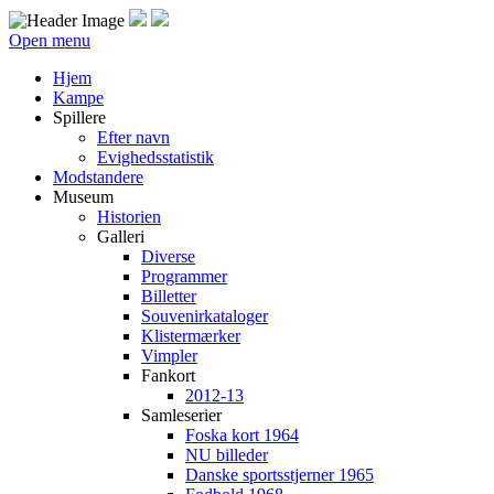
Open menu
Hjem
Kampe
Spillere
Efter navn
Evighedsstatistik
Modstandere
Museum
Historien
Galleri
Diverse
Programmer
Billetter
Souvenirkataloger
Klistermærker
Vimpler
Fankort
2012-13
Samleserier
Foska kort 1964
NU billeder
Danske sportsstjerner 1965