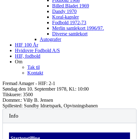
Fodbold 1968
Billed Bladet 1969
Dandy 1970
Koral-kapsler
Fodbold 1972-73
Merlin samlekort 1996/97.
Diverse samlekort
Autografer
HIF 100 År
Hvidovre Fodbold A/S
HIF, fodbold
Om
Tak til
Kontakt
Fremad Amager - HIF: 2-1
Søndag den 10. September 1978, Kl.: 10:00
Tilskuere: 3500
Dommer.: Villy B. Jensen
Spillested: Sundby Idrætspark, Opvisningsbanen
Info
Startopstilling