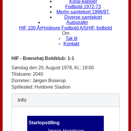
Koral-kapsler
Fodbold 1972-73
Merlin samlekort 1996/97.
Diverse samlekort
Autografer
HIF 100 År
Hvidovre Fodbold A/S
HIF, fodbold
Om
Tak til
Kontakt
HIF - Brønshøj Boldklub: 1-1
Søndag den 20. August 1978, Kl.: 19:00
Tilskuere: 2040
Dommer.: Jørgen Boserup
Spillested: Hvidovre Stadion
Info
Startopstilling
Jørgen Henriksen