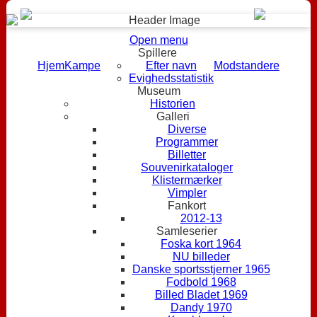
Open menu
Spillere
Hjem
Kampe
Efter navn
Modstandere
Evighedsstatistik
Museum
Historien
Galleri
Diverse
Programmer
Billetter
Souvenirkataloger
Klistermærker
Vimpler
Fankort
2012-13
Samleserier
Foska kort 1964
NU billeder
Danske sportsstjerner 1965
Fodbold 1968
Billed Bladet 1969
Dandy 1970