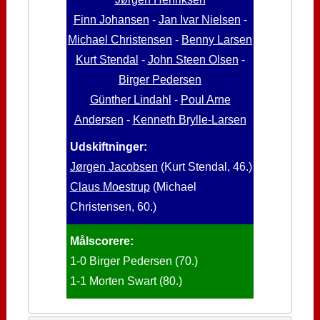
Finn Johansen
-
Jan Ivar Nielsen
-
Michael Christensen
-
Benny Larsen
Kurt Stendal
-
John Steen Olsen
-
Birger Pedersen
Günther Lindahl
-
Poul Arne
Andersen
-
Kenneth Brylle-Larsen
Udskiftninger:
Jørgen Jacobsen
(Kurt Stendal, 46.)
Claus Moestrup
(Michael
Christensen, 60.)
Målscorere:
1-0 Birger Pedersen (70.)
1-1 Morten Swart (80.)