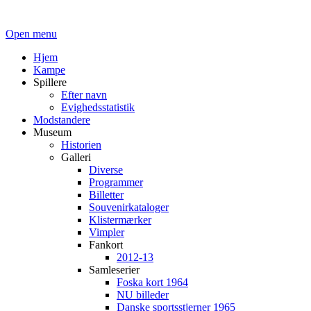
Open menu
Hjem
Kampe
Spillere
Efter navn
Evighedsstatistik
Modstandere
Museum
Historien
Galleri
Diverse
Programmer
Billetter
Souvenirkataloger
Klistermærker
Vimpler
Fankort
2012-13
Samleserier
Foska kort 1964
NU billeder
Danske sportsstjerner 1965