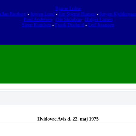
Bjarne Lohse
llan Rønberg
-
Jørgen Lund
-
Jim Stjerne Hansen
-
Jørgen Kjeldergaa
Poul Andersen
-
Ole Skouboe
-
Holger Larsen
Steen Knudsen
-
Frank Duelund
-
Leif Jonassen
Hvidovre Avis d. 22. maj 1975