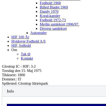
Fodbold 1968
Billed Bladet 1969
Dandy 1970
Koral-kapsler
Fodbold 1972-73
Merlin samlekort 1996/97.
Diverse samlekort
Autografer
HIF 100 År
Hvidovre Fodbold A/S
HIF, fodbold
Om
Tak til
Kontakt
Glostrup IC - HIF: 3-2
Torsdag den 15. Maj 1975
Tilskuere: 1800
Dommer.: IT
Spillested: Glostrup Idrætspark
Info