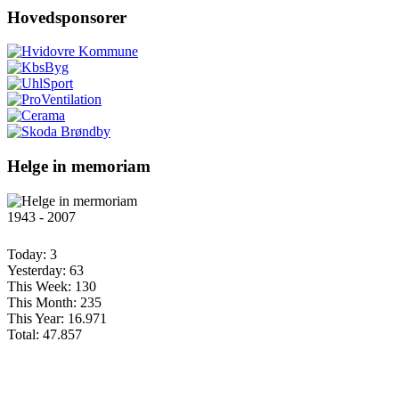
Hovedsponsorer
Helge in memoriam
1943 - 2007
Today:
3
Yesterday:
63
This Week:
130
This Month:
235
This Year:
16.971
Total:
47.857