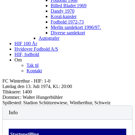
Fodbold 1968
Billed Bladet 1969
Dandy 1970
Koral-kapsler
Fodbold 1972-73
Merlin samlekort 1996/97.
Diverse samlekort
Autografer
HIF 100 År
Hvidovre Fodbold A/S
HIF, fodbold
Om
Tak til
Kontakt
FC Winterthur - HIF: 1-0
Lørdag den 13. Juli 1974, Kl.: 20:00
Tilskuere: 1400
Dommer.: Walter Hungerbühler
Spillested: Stadion Schützenwiese, Wintherthur, Schweiz
Info
Startopstilling