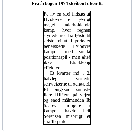
Fra årbogen 1974 skribent ukendt.
På ny en god indsats af
Hvidovre i en i øvrigt
meget underholdende
kamp, hvor regnen
styrtede ned fra første til
sidste minut. I perioder
beherskede Hviodvre
kampen med smukt
positionsspil - men altså
ikke tilstrækkelig
effektive.
Et kvarter ind i 2.
halvleg scorede
schweizerne til gengæld.
Et langskud snittede
flere HIF'ere på vejen
og snød målmanden Ib
Saaby. Tidligere i
kampen havde Leif
Sørensen misbrugt et
straffespark.