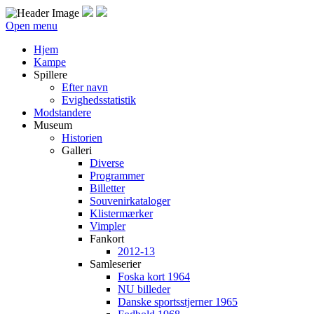
Open menu
Hjem
Kampe
Spillere
Efter navn
Evighedsstatistik
Modstandere
Museum
Historien
Galleri
Diverse
Programmer
Billetter
Souvenirkataloger
Klistermærker
Vimpler
Fankort
2012-13
Samleserier
Foska kort 1964
NU billeder
Danske sportsstjerner 1965