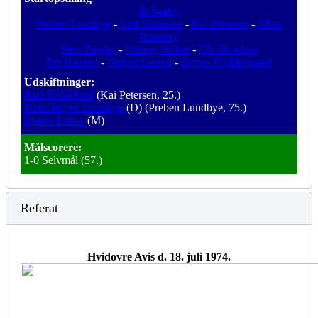
Ib Saaby
Preben Lundbye
-
Leif Sørensen
-
Kai Petersen
-
Allan
Rønberg
Sten Ziegler
-
Johnny Weber
-
Ole Skouboe
Per Hansen
-
Holger Larsen
-
Jørgen Kjeldergaard
Udskiftninger:
Kim Splidsboel
(Kai Petersen, 25.)
Hans Jørgen Lundbye
(D) (Preben Lundbye, 75.)
Bjarne Lohse
(M)
Målscorere:
1-0 Selvmål (57.)
Referat
Hvidovre Avis d. 18. juli 1974.