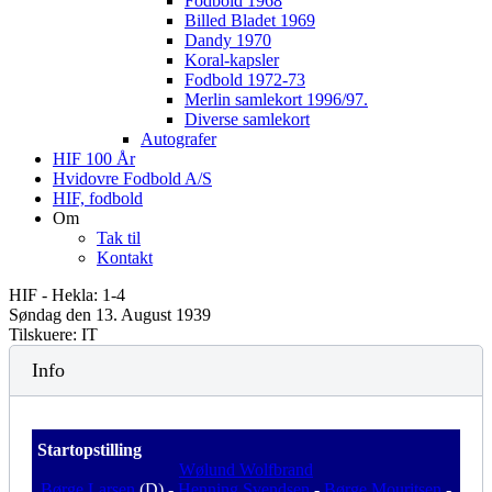
Fodbold 1968
Billed Bladet 1969
Dandy 1970
Koral-kapsler
Fodbold 1972-73
Merlin samlekort 1996/97.
Diverse samlekort
Autografer
HIF 100 År
Hvidovre Fodbold A/S
HIF, fodbold
Om
Tak til
Kontakt
HIF - Hekla: 1-4
Søndag den 13. August 1939
Tilskuere: IT
Info
Startopstilling
Wølund Wolfbrand
Børge Larsen
(D) -
Henning Svendsen
-
Børge Mouritsen
-