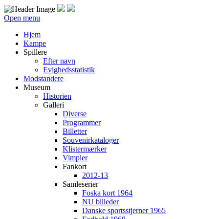
Open menu
Hjem
Kampe
Spillere
Efter navn
Evighedsstatistik
Modstandere
Museum
Historien
Galleri
Diverse
Programmer
Billetter
Souvenirkataloger
Klistermærker
Vimpler
Fankort
2012-13
Samleserier
Foska kort 1964
NU billeder
Danske sportsstjerner 1965