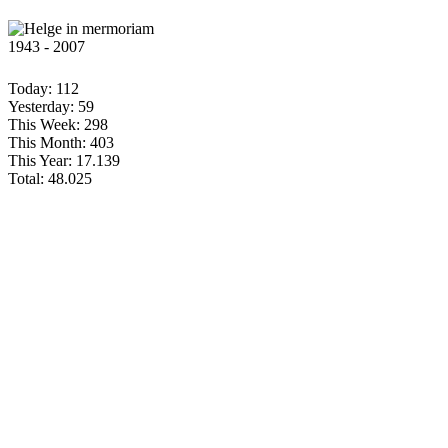
1943 - 2007
Today:
112
Yesterday:
59
This Week:
298
This Month:
403
This Year:
17.139
Total:
48.025