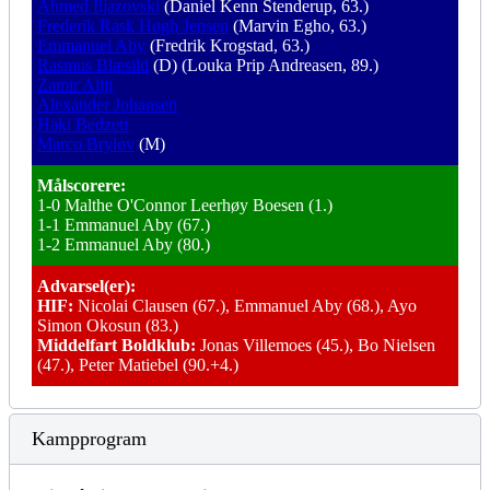
Ahmed Iljazovski
(Daniel Kenn Stenderup, 63.)
Frederik Rask Høgh Jensen
(Marvin Egho, 63.)
Emmanuel Aby
(Fredrik Krogstad, 63.)
Rasmus Blæsild
(D) (Louka Prip Andreasen, 89.)
Zamir Aliji
Alexander Johansen
Haki Bedzeti
Marco Brylov
(M)
Målscorere:
1-0 Malthe O'Connor Leerhøy Boesen (1.)
1-1 Emmanuel Aby (67.)
1-2 Emmanuel Aby (80.)
Advarsel(er):
HIF:
Nicolai Clausen (67.), Emmanuel Aby (68.), Ayo
Simon Okosun (83.)
Middelfart Boldklub:
Jonas Villemoes (45.), Bo Nielsen
(47.), Peter Matiebel (90.+4.)
Kampprogram