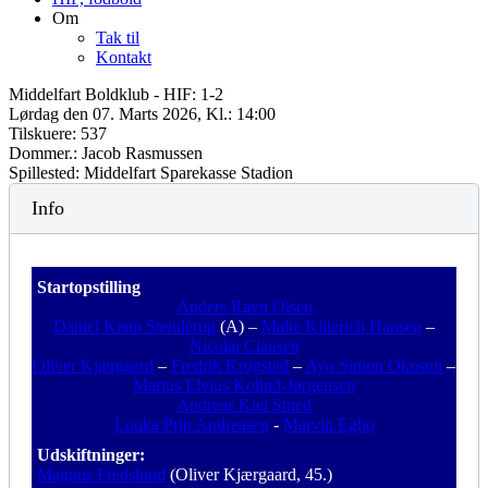
Om
Tak til
Kontakt
Middelfart Boldklub - HIF: 1-2
Lørdag den 07. Marts 2026, Kl.: 14:00
Tilskuere: 537
Dommer.: Jacob Rasmussen
Spillested: Middelfart Sparekasse Stadion
Info
Startopstilling
Anders Ravn Olsen
Daniel Kenn Stenderup
(A) –
Malte Kiilerich Hansen
–
Nicolai Clausen
Oliver Kjærgaard
–
Fredrik Krogstad
–
Ayo Simon Okosun
–
Marius Elvius Kolind-Jørgensen
Andreas Kiel Smed
Louka Prip Andreasen
-
Marvin Egho
Udskiftninger:
Magnus Fredslund
(Oliver Kjærgaard, 45.)