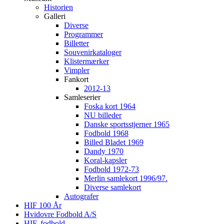
Historien
Galleri
Diverse
Programmer
Billetter
Souvenirkataloger
Klistermærker
Vimpler
Fankort
2012-13
Samleserier
Foska kort 1964
NU billeder
Danske sportsstjerner 1965
Fodbold 1968
Billed Bladet 1969
Dandy 1970
Koral-kapsler
Fodbold 1972-73
Merlin samlekort 1996/97.
Diverse samlekort
Autografer
HIF 100 År
Hvidovre Fodbold A/S
HIF, fodbold