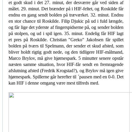
et godt skud i det 27. minut, der desværre går ved siden af
målet. 29. minut. Det brænder på i HIF-feltet, og Roskilde får
endnu en gang sendt bolden på træværket. 32. minut. Endnu
en stor chance til Roskilde. Filip Djukic på ud i fuld længde,
og får lige det yderste af fingerspidserne på, og sender bolden
på stolpen, og ud i spil igen. 35. minut. Endelig får HIF lagt
et pres på Roskilde. Christian "Greko" Jakobsen får spillet
bolden på tværs til Spelmann, der sender et skud afsted, som
bliver holdt rigtig godt nede, og den tidligere HIF-målmand,
Marco Brylov, må give hjørnespark. 5 minutter senere opstår
næsten samme situation, hvor HIF-får sendt en fremragende
afslutning afsted (Fredrik Krogstad?), og Brylov må igen give
hjørnespark. Spillerne går herefter til ´pausen med en 0-0. Det
kan HIF i denne omgang være mest tilfreds med.