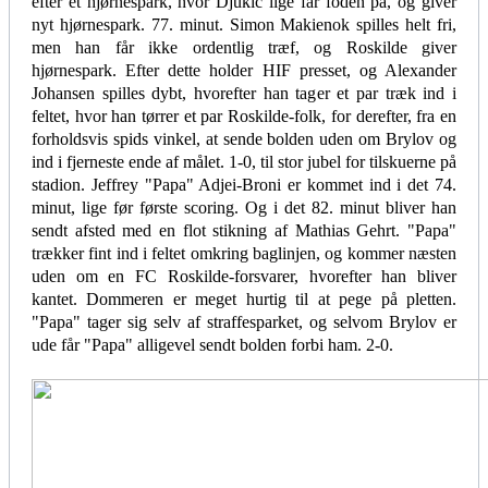
efter et hjørnespark, hvor Djukic lige får foden på, og giver
nyt hjørnespark. 77. minut. Simon Makienok spilles helt fri,
men han får ikke ordentlig træf, og Roskilde giver
hjørnespark. Efter dette holder HIF presset, og Alexander
Johansen spilles dybt, hvorefter han tager et par træk ind i
feltet, hvor han tørrer et par Roskilde-folk, for derefter, fra en
forholdsvis spids vinkel, at sende bolden uden om Brylov og
ind i fjerneste ende af målet. 1-0, til stor jubel for tilskuerne på
stadion. Jeffrey "Papa" Adjei-Broni er kommet ind i det 74.
minut, lige før første scoring. Og i det 82. minut bliver han
sendt afsted med en flot stikning af Mathias Gehrt. "Papa"
trækker fint ind i feltet omkring baglinjen, og kommer næsten
uden om en FC Roskilde-forsvarer, hvorefter han bliver
kantet. Dommeren er meget hurtig til at pege på pletten.
"Papa" tager sig selv af straffesparket, og selvom Brylov er
ude får "Papa" alligevel sendt bolden forbi ham. 2-0.