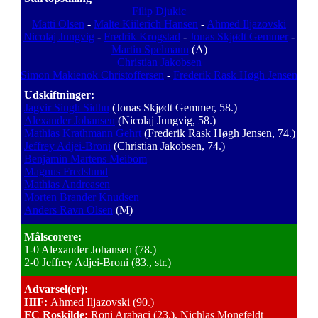
Filip Djukic
Matti Olsen
-
Malte Kiilerich Hansen
-
Ahmed Iljazovski
Nicolaj Jungvig
-
Fredrik Krogstad
-
Jonas Skjødt Gemmer
-
Martin Spelmann
(A)
Christian Jakobsen
Simon Makienok Christoffersen
-
Frederik Rask Høgh Jensen
Udskiftninger:
Jagvir Singh Sidhu
(Jonas Skjødt Gemmer, 58.)
Alexander Johansen
(Nicolaj Jungvig, 58.)
Mathias Krathmann Gehrt
(Frederik Rask Høgh Jensen, 74.)
Jeffrey Adjei-Broni
(Christian Jakobsen, 74.)
Benjamin Martens Meibom
Magnus Fredslund
Mathias Andreasen
Morten Brander Knudsen
Anders Ravn Olsen
(M)
Målscorere:
1-0 Alexander Johansen (78.)
2-0 Jeffrey Adjei-Broni (83., str.)
Advarsel(er):
HIF:
Ahmed Iljazovski (90.)
FC Roskilde:
Roni Arabaci (23.), Nichlas Monefeldt