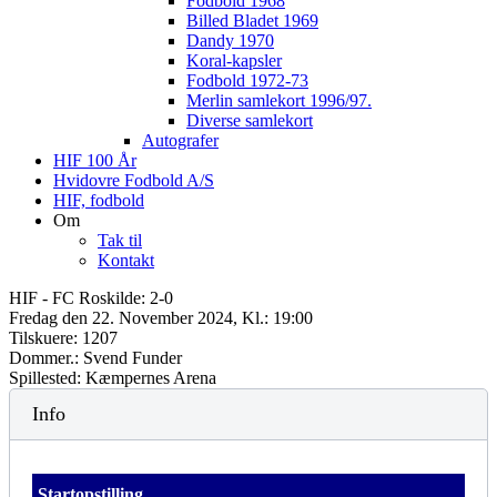
Fodbold 1968
Billed Bladet 1969
Dandy 1970
Koral-kapsler
Fodbold 1972-73
Merlin samlekort 1996/97.
Diverse samlekort
Autografer
HIF 100 År
Hvidovre Fodbold A/S
HIF, fodbold
Om
Tak til
Kontakt
HIF - FC Roskilde: 2-0
Fredag den 22. November 2024, Kl.: 19:00
Tilskuere: 1207
Dommer.: Svend Funder
Spillested: Kæmpernes Arena
Info
Startopstilling