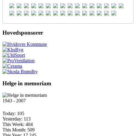
Hovedsponsorer
Helge in memoriam
1943 - 2007
Today:
105
Yesterday:
113
This Week:
404
This Month:
509
This Year:
17.245