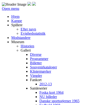
Open menu
Hjem
Kampe
Spillere
Efter navn
Evighedsstatistik
Modstandere
Museum
Historien
Galleri
Diverse
Programmer
Billetter
Souvenirkataloger
Klistermærker
Vimpler
Fankort
2012-13
Samleserier
Foska kort 1964
NU billeder
Danske sportsstjerner 1965