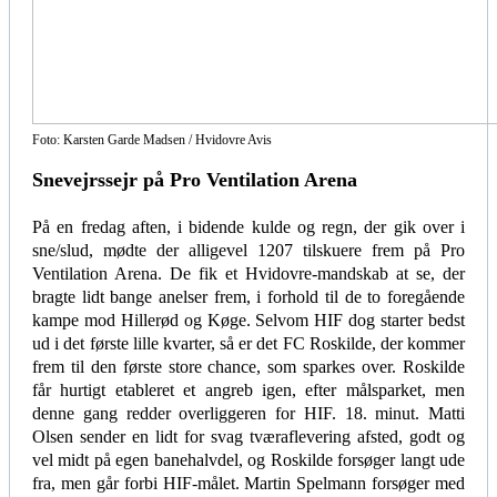
Foto: Karsten Garde Madsen / Hvidovre Avis
Snevejrssejr på Pro Ventilation Arena
På en fredag aften, i bidende kulde og regn, der gik over i
sne/slud, mødte der alligevel 1207 tilskuere frem på Pro
Ventilation Arena. De fik et Hvidovre-mandskab at se, der
bragte lidt bange anelser frem, i forhold til de to foregående
kampe mod Hillerød og Køge. Selvom HIF dog starter bedst
ud i det første lille kvarter, så er det FC Roskilde, der kommer
frem til den første store chance, som sparkes over. Roskilde
får hurtigt etableret et angreb igen, efter målsparket, men
denne gang redder overliggeren for HIF. 18. minut. Matti
Olsen sender en lidt for svag tværaflevering afsted, godt og
vel midt på egen banehalvdel, og Roskilde forsøger langt ude
fra, men går forbi HIF-målet. Martin Spelmann forsøger med