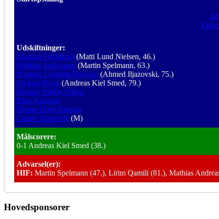
Ah
Lirim
Udskiftninger:
Magnus Fredslund
(Matti Lund Nielsen, 46.)
Mathias Andreasen
(Martin Spelmann, 63.)
Magnus Lysholm Petersen
(Ahmed Iljazovski, 75.)
Nicklas Halse
(Andreas Kiel Smed, 79.)
Morten Voldby Olsen
Elias Rusborg
Marius Holst Papuga
Casper Hauervig
(M)
Målscorere:
0-1 Andreas Kiel Smed (38.)
Advarsel(er):
HIF:
Martin Spelmann (47.), Lirim Qamili (81.), Mathias Andrea
Hovedsponsorer