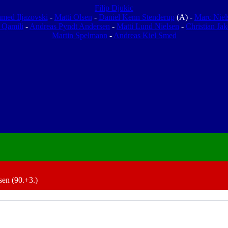
Filip Djukic
med Iljazovski
-
Matti Olsen
-
Daniel Kenn Stenderup
(A) -
Marc Niel
 Qamili
-
Andreas Pyndt Andersen
-
Matti Lund Nielsen
-
Christian Ja
Martin Spelmann
-
Andreas Kiel Smed
sen (90.+3.)