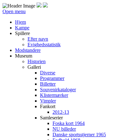
Open menu
Hjem
Kampe
Spillere
Efter navn
Evighedsstatistik
Modstandere
Museum
Historien
Galleri
Diverse
Programmer
Billetter
Souvenirkataloger
Klistermærker
Vimpler
Fankort
2012-13
Samleserier
Foska kort 1964
NU billeder
Danske sportsstjerner 1965