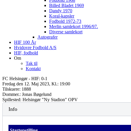
Fodbold 1968
Billed Bladet 1969
Dandy 1970
Koral-kapsler
Fodbold 1972-73
Merlin samlekort 1996/97.
Diverse samlekort
Autografer
HIF 100 År
Hvidovre Fodbold A/S
HIF, fodbold
Om
Tak til
Kontakt
FC Helsingør - HIF: 0-1
Fredag den 12. Maj 2023, Kl.: 19:00
Tilskuere: 1888
Dommer.: Jonas Bøgelund
Spillested: Helsingør "Ny Stadion" OPV
Info
Startopstilling