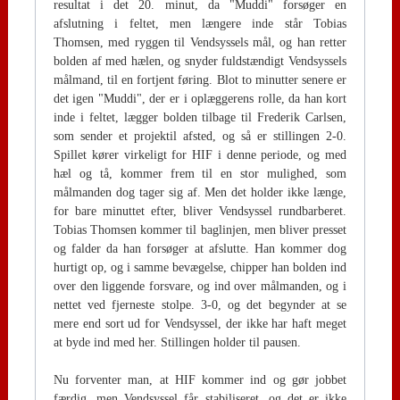
resultat i det 20. minut, da "Muddi" forsøger en
afslutning i feltet, men længere inde står Tobias
Thomsen, med ryggen til Vendsyssels mål, og han retter
bolden af med hælen, og snyder fuldstændigt Vendsyssels
målmand, til en fortjent føring. Blot to minutter senere er
det igen "Muddi", der er i oplæggerens rolle, da han kort
inde i feltet, lægger bolden tilbage til Frederik Carlsen,
som sender et projektil afsted, og så er stillingen 2-0.
Spillet kører virkeligt for HIF i denne periode, og med
hæl og tå, kommer frem til en stor mulighed, som
målmanden dog tager sig af. Men det holder ikke længe,
for bare minuttet efter, bliver Vendsyssel rundbarberet.
Tobias Thomsen kommer til baglinjen, men bliver presset
og falder da han forsøger at afslutte. Han kommer dog
hurtigt op, og i samme bevægelse, chipper han bolden ind
over den liggende forsvare, og ind over målmanden, og i
nettet ved fjerneste stolpe. 3-0, og det begynder at se
mere end sort ud for Vendsyssel, der ikke har haft meget
at byde ind med her. Stillingen holder til pausen.
Nu forventer man, at HIF kommer ind og gør jobbet
færdig, men Vendsyssel får stabiliseret, og det er ikke