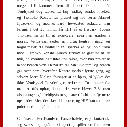
meget HIF kommer frem til. I det 17. minut får
Vendsyssel dog scoret. Et højt indlæg sendes i feltet,
og Tiemoko Konate får presset sig ind foran Ahmed
Iljazovski, og med et hårdt hovedstød reducerer han
føring. I det 25. minut får HIF så et frispark. Tobias
Thomsen sættes til at eksekvere, men han sparker i
muren. Vendsyssel sætter en hurtig kontra i gang, og
nogle meter fra midterlinjen, sparkes en høj bold frem
mod Tiemoko Konate. Marco Brylov er gået ud af sit
mål, og kommer helt uden for feltet, hvor han prøver at
heade bolden væk. Desværre får han ikke ram, og bolden
går over ham, hvorefter Konate sparker første gang, og
selvom Marc Nielsen forsøger at nå hjem, så lykkes det
ikke, Vendsyssel får yderligere reduceret. To minutter før
ordinær tids ophør, kunne det være blevet 3-3, men
afslutningen går heldigvis meget snært forbi den fjerneste
opstander. Men der sker ikke mere, og HIF kan sætte tre
point mere ind på kontoen.
Cheftræner, Per Frandsen: Første halvleg er jo fantastisk.
Jeg synes dog også at vi egentlig spiller en fin anden