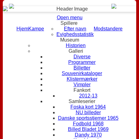
Open menu
Spillere
Hjem
Kampe
Efter navn
Modstandere
Evighedsstatistik
Museum
Historien
Galleri
Diverse
Programmer
Billetter
Souvenirkataloger
Klistermærker
Vimpler
Fankort
2012-13
Samleserier
Foska kort 1964
NU billeder
Danske sportsstjerner 1965
Fodbold 1968
Billed Bladet 1969
Dandy 1970