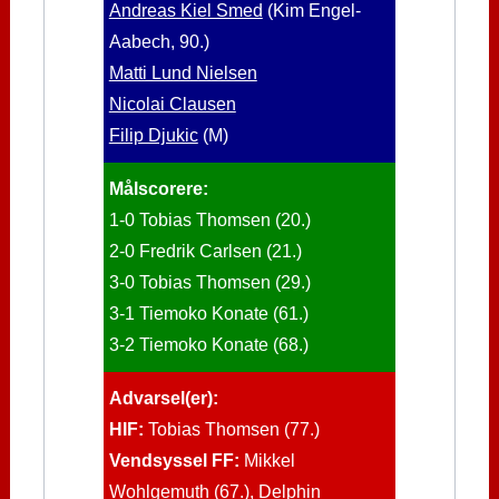
Andreas Kiel Smed
(Kim Engel-
Aabech, 90.)
Matti Lund Nielsen
Nicolai Clausen
Filip Djukic
(M)
Målscorere:
1-0 Tobias Thomsen (20.)
2-0 Fredrik Carlsen (21.)
3-0 Tobias Thomsen (29.)
3-1 Tiemoko Konate (61.)
3-2 Tiemoko Konate (68.)
Advarsel(er):
HIF:
Tobias Thomsen (77.)
Vendsyssel FF:
Mikkel
Wohlgemuth (67.), Delphin