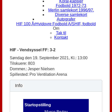
Koral-kapsler
Fodbold 1972-73
Merlin samlekort 1996/97.
Diverse samlekort
Autografer
HIF 100 År
Hvidovre Fodbold A/S
HIF, fodbold
Om
Tak til
Kontakt
HIF - Vendsyssel FF: 3-2
Søndag den 19. September 2021, Kl.: 13:00
Tilskuere: 803
Dommer.: Jesper Nielsen
Spillested: Pro Ventilation Arena
Info
Startopstilling
Marco Brylov