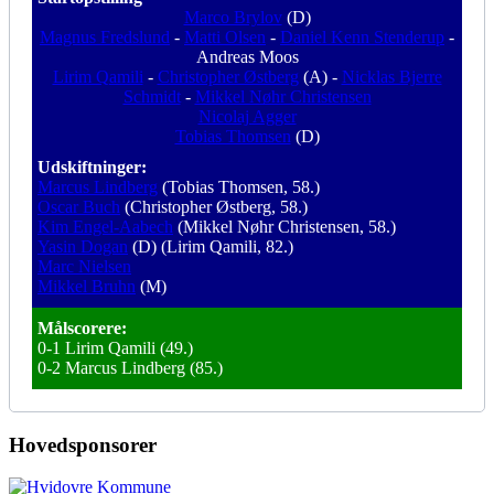
Marco Brylov
(D)
Magnus Fredslund
-
Matti Olsen
-
Daniel Kenn Stenderup
-
Andreas Moos
Lirim Qamili
-
Christopher Østberg
(A) -
Nicklas Bjerre
Schmidt
-
Mikkel Nøhr Christensen
Nicolaj Agger
Tobias Thomsen
(D)
Udskiftninger:
Marcus Lindberg
(Tobias Thomsen, 58.)
Oscar Buch
(Christopher Østberg, 58.)
Kim Engel-Aabech
(Mikkel Nøhr Christensen, 58.)
Yasin Dogan
(D) (Lirim Qamili, 82.)
Marc Nielsen
Mikkel Bruhn
(M)
Målscorere:
0-1 Lirim Qamili (49.)
0-2 Marcus Lindberg (85.)
Hovedsponsorer