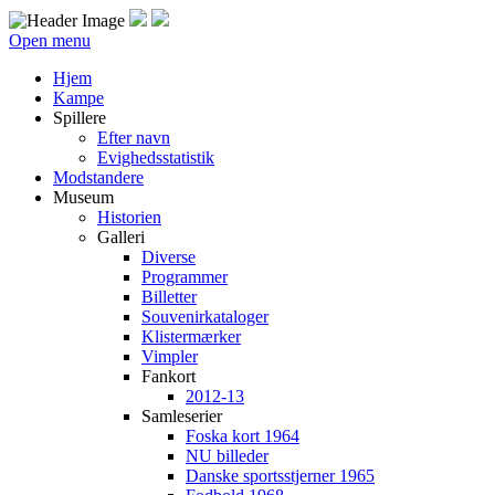
Open menu
Hjem
Kampe
Spillere
Efter navn
Evighedsstatistik
Modstandere
Museum
Historien
Galleri
Diverse
Programmer
Billetter
Souvenirkataloger
Klistermærker
Vimpler
Fankort
2012-13
Samleserier
Foska kort 1964
NU billeder
Danske sportsstjerner 1965