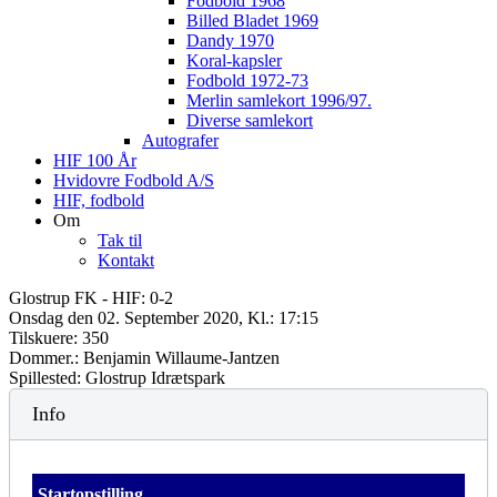
Fodbold 1968
Billed Bladet 1969
Dandy 1970
Koral-kapsler
Fodbold 1972-73
Merlin samlekort 1996/97.
Diverse samlekort
Autografer
HIF 100 År
Hvidovre Fodbold A/S
HIF, fodbold
Om
Tak til
Kontakt
Glostrup FK - HIF: 0-2
Onsdag den 02. September 2020, Kl.: 17:15
Tilskuere: 350
Dommer.: Benjamin Willaume-Jantzen
Spillested: Glostrup Idrætspark
Info
Startopstilling