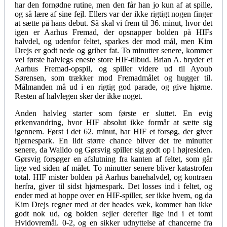
har den fornødne rutine, men den får han jo kun af at spille,
og så lære af sine fejl. Ellers var der ikke rigtigt nogen finger
at sætte på hans debut. Så skal vi frem til 36. minut, hvor det
igen er Aarhus Fremad, der opsnapper bolden på HIFs
halvdel, og udenfor feltet, sparkes der mod mål, men Kim
Drejs er godt nede og griber fat. To minutter senere, kommer
vel første halvlegs eneste store HIF-tilbud. Brian A. bryder et
Aarhus Fremad-opspil, og spiller videre ud til Ayoub
Sørensen, som trækker mod Fremadmålet og hugger til.
Målmanden må ud i en rigtig god parade, og give hjørne.
Resten af halvlegen sker der ikke noget.
Anden halvleg starter som første er sluttet. En evig
ørkenvandring, hvor HIF absolut ikke formår at sætte sig
igennem. Først i det 62. minut, har HIF et forsøg, der giver
hjørnespark. En lidt større chance bliver det tre minutter
senere, da Walldo og Gørsvig spiller sig godt op i højresiden.
Gørsvig forsøger en afslutning fra kanten af feltet, som går
lige ved siden af målet. To minutter senere bliver katastrofen
total. HIF mister bolden på Aarhus banehalvdel, og kontraen
herfra, giver til sidst hjørnespark. Det losses ind i feltet, og
ender med at hoppe over en HIF-spiller, ser ikke hvem, og da
Kim Drejs regner med at der heades væk, kommer han ikke
godt nok ud, og bolden sejler derefter lige ind i et tomt
Hvidovremål. 0-2, og en sikker udnyttelse af chancerne fra