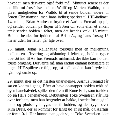
hovedet, men desværre også forbi mål. Minuttet senere er der
en lille misforståelse mellem Wulff og Morten Walldo, som
giver muligheden for Walldo til at sende bolden videre til
Søren Christiansen, men hans indlæg sparkes til HIF-indkast.
14. minut, Brian Andresen bryder et Aarhus Fremad opspil,
og sender bolden på fløjen til Søren C., som efter et enkelt
træk sender bolden i feltet, men det heades væk. 16 minut.
Bolden heades for fødderne af Brian A., og hans forsøg 15
meter uden for feltet, går lige over.
25. minut. Jonas Kallehauge forsøger med en mellemting
mellem en aflevering og afslutning i feltet, og bolden ryger
uberørt ind til Aarhus Fremads målmand, der ikke kan holde i
første omgang. Desværre må man endnu engang konstatere at
ingen HIF-spillere er fulgt op, så målmanden kan bryde ind
igen, og samle op.
29. minut sker så det næsten unævnelige. Aarhus Fremad får
sat en kontra i gang. Efter at have opsnappet bolden midt på
egen banehalvdel, spilles den frem til Rune Friis, som trækker
op på HIFs banehalvdel. Debutanten Toke Svendsen står lige
over for ham, men han begynder at bakke, i stedet for at gå til
ham, og pludselig hugges der til bolden, og den ryger over
Kim Drejs, der er kommet for langt ud af sit mål, og Aarhus
er foran 0-1. Her kunne man godt se, at Toke Svendsen ikke