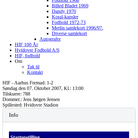
Fodbold 1968
Billed Bladet 1969
Dandy 1970
Koral-kapsler
Fodbold 1972-73
Merlin samlekort 1996/97.
Diverse samlekort
Autografer
HIF 100 År
Hvidovre Fodbold A/S
HIF, fodbold
Om
Tak til
Kontakt
HIF - Aarhus Fremad: 1-2
Søndag den 07. Oktober 2007, Kl.: 13:00
Tilskuere: 788
Dommer.: Jens Jørgen Jensen
Spillested: Hvidovre Stadion
Info
Startopstilling