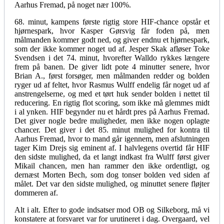
Aarhus Fremad, på noget nær 100%.
68. minut, kampens første rigtig store HIF-chance opstår et
hjørnespark, hvor Kasper Gørsvig får foden på, men
målmanden kommer godt ned, og giver endnu et hjørnespark,
som der ikke kommer noget ud af. Jesper Skak afløser Toke
Svendsen i det 74. minut, hvorefter Walldo rykkes længere
frem på banen. De giver lidt pote 4 minutter senere, hvor
Brian A., først forsøger, men målmanden redder og bolden
ryger ud af feltet, hvor Rasmus Wulff endelig får noget ud af
anstrengelserne, og med et tørt huk sender bolden i nettet til
reducering. En rigtig flot scoring, som ikke må glemmes midt
i al ynken. HIF begynder nu et hårdt pres på Aarhus Fremad.
Det giver nogle bedre muligheder, men ikke nogen oplagte
chancer. Det giver i det 85. minut mulighed for kontra til
Aarhus Fremad, hvor to mand går igennem, men afslutningen
tager Kim Drejs sig eminent af. I halvlegens overtid får HIF
den sidste mulighed, da et langt indkast fra Wulff først giver
Mikail chancen, men han rammer den ikke ordentligt, og
dernæst Morten Bech, som dog tonser bolden ved siden af
målet. Det var den sidste mulighed, og minuttet senere fløjter
dommeren af.
Alt i alt. Efter to gode indsatser mod OB og Silkeborg, må vi
konstatere at forsvaret var for urutineret i dag. Overgaard, vel