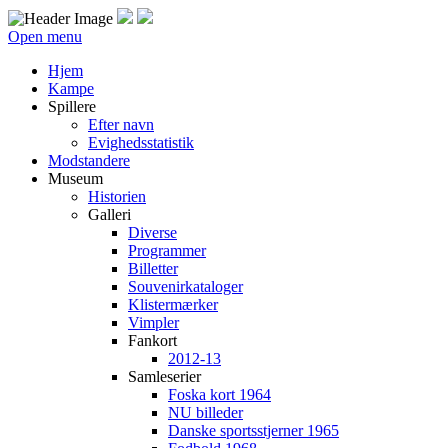
Open menu
Hjem
Kampe
Spillere
Efter navn
Evighedsstatistik
Modstandere
Museum
Historien
Galleri
Diverse
Programmer
Billetter
Souvenirkataloger
Klistermærker
Vimpler
Fankort
2012-13
Samleserier
Foska kort 1964
NU billeder
Danske sportsstjerner 1965