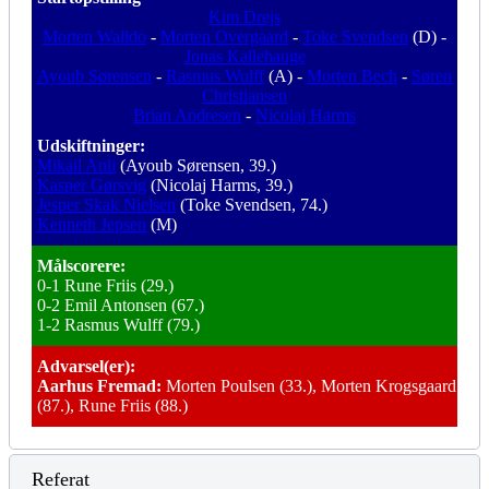
Kim Drejs
Morten Walldo
-
Morten Overgaard
-
Toke Svendsen
(D) -
Jonas Kallehauge
Ayoub Sørensen
-
Rasmus Wulff
(A) -
Morten Bech
-
Søren
Christiansen
Brian Andresen
-
Nicolaj Harms
Udskiftninger:
Mikail Anli
(Ayoub Sørensen, 39.)
Kasper Gørsvig
(Nicolaj Harms, 39.)
Jesper Skak Nielsen
(Toke Svendsen, 74.)
Kenneth Jepsen
(M)
Målscorere:
0-1 Rune Friis (29.)
0-2 Emil Antonsen (67.)
1-2 Rasmus Wulff (79.)
Advarsel(er):
Aarhus Fremad:
Morten Poulsen (33.), Morten Krogsgaard
(87.), Rune Friis (88.)
Referat