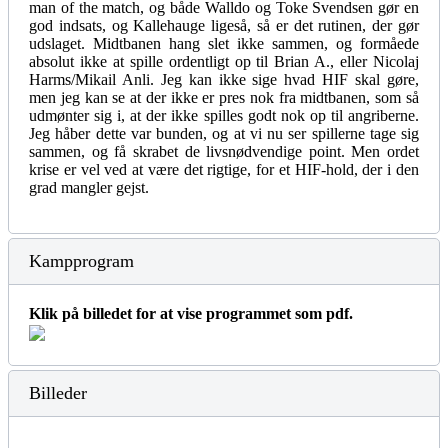
man of the match, og både Walldo og Toke Svendsen gør en
god indsats, og Kallehauge ligeså, så er det rutinen, der gør
udslaget. Midtbanen hang slet ikke sammen, og formåede
absolut ikke at spille ordentligt op til Brian A., eller Nicolaj
Harms/Mikail Anli. Jeg kan ikke sige hvad HIF skal gøre,
men jeg kan se at der ikke er pres nok fra midtbanen, som så
udmønter sig i, at der ikke spilles godt nok op til angriberne.
Jeg håber dette var bunden, og at vi nu ser spillerne tage sig
sammen, og få skrabet de livsnødvendige point. Men ordet
krise er vel ved at være det rigtige, for et HIF-hold, der i den
grad mangler gejst.
Kampprogram
Klik på billedet for at vise programmet som pdf.
Billeder