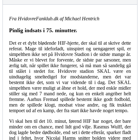
Fra HvidovreFanklub.dk af Michael Hentrich
Pinlig indsats i 75. minutter.
Det er et dybt blødende HIF-hjerte, der skal til at skrive dette
referat. Mage til ideforladt, uinspiret og uengageret spil, er
simpelthen ikke set på Hvidovre Stadion i de sidste mange år.
Måske er vi blevet for forvente, de sidste par sæsoner, men
ærlig talt, når spillet ikke fungerer, så må man så sandelig gå
til stålet i stedet for. Hvidovre stadion SKAL være en
uindtagelig smeltedigel for modstanderne, men det var
bestemt ikke det, som vi var vidende til i dag. Det SKAL
simpelthen være muligt at åbne et hold, der med enkle midler
stiller sig med 7 mand nede, og kun en enkelt angriber helt
fremme. Aarhus Fremad spillede bestemt ikke godt fodbold,
men de spillede klogt, modsat visse andre, og fik trukket
tempoet ud af en kamp, der fra start ikke havde noget tempo.
Vi skal hen til det 10. minut, førend HIF har noget, der bare
minder om en chance, med lidt god vilje. Rasmus Wulff, der
dog lagde bedre dødbolde, end set i dette efterår, sparker fladt
ind i feltet, hvor Nicolaj Harms snitter bolden videre med