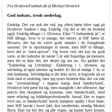
Fra HvidovreFanklub.dk af Michael Hentrich
God indsats, trods nederlag.
Endelig. Det var nok det ord, jeg oftest hørte blive sagt på
Hvidovre Stadion i dag. Endelig. Og det er det da bestemt
også. Endelig tilbage i 1. Division. Efter "5 forbandede år", er
HIF tilbage, hvor vi er mange, der mener, at HIF hører til.
Bevares, der har da været gode stunder i de foregående
sæsoner. De to oprykninger in mente, men HIF er tilbage,
hvor det er "næst-sjovest". Og hvem ved, det kan da godt
være, at der indenfor de næste 5 år står Superliga på menuen,
men det er ikke det, det drejer sig om nu. Nu gælder det
"Etablering og Udvikling". Etablering i 1. division, og
udvikling af egne talenter og holdet. Er det så muligt ?. Ja, er
min holdning. Selvfølgelig er det ikke sjovt, at begynde på en
frisk med et nederlag, men jeg synes bestemt ikke der var tale
om "overmatching" i dagens kamp mod SønderJyskE.
Hvidovre bed pænt fra sig, men manglede i det offensive, lige
præcis den skarphed og kynisme, som SønderJyskE, med
mere erfaring og fuldtidsprofessionelle, besad. Der er ingen
tvivl om, at SønderJyskE havde kampens spiller i Ken Ilsøe,
men HIF havde i hvert fald, den næstbedste, nemlig Morten
Bech. Han var her der, og alle vegne, og kunne have kronet,