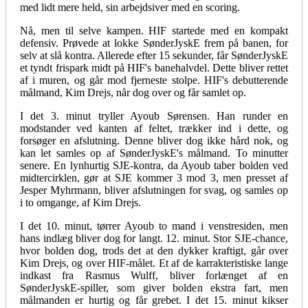
med lidt mere held, sin arbejdsiver med en scoring.
Nå, men til selve kampen. HIF startede med en kompakt
defensiv. Prøvede at lokke SønderJyskE frem på banen, for
selv at slå kontra. Allerede efter 15 sekunder, får SønderJyskE
et tyndt frispark midt på HIF's banehalvdel. Dette bliver rettet
af i muren, og går mod fjerneste stolpe. HIF's debutterende
målmand, Kim Drejs, når dog over og får samlet op.
I det 3. minut tryller Ayoub Sørensen. Han runder en
modstander ved kanten af feltet, trækker ind i dette, og
forsøger en afslutning. Denne bliver dog ikke hård nok, og
kan let samles op af SønderJyskE's målmand. To minutter
senere. En lynhurtig SJE-kontra, da Ayoub taber bolden ved
midtercirklen, gør at SJE kommer 3 mod 3, men presset af
Jesper Myhrmann, bliver afslutningen for svag, og samles op
i to omgange, af Kim Drejs.
I det 10. minut, tørrer Ayoub to mand i venstresiden, men
hans indlæg bliver dog for langt. 12. minut. Stor SJE-chance,
hvor bolden dog, trods det at den dykker kraftigt, går over
Kim Drejs, og over HIF-målet. Et af de karrakteristiske lange
indkast fra Rasmus Wulff, bliver forlænget af en
SønderJyskE-spiller, som giver bolden ekstra fart, men
målmanden er hurtig og får grebet. I det 15. minut kikser