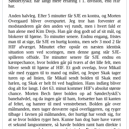
SønderJyskE har langt mere erfaring i 1. division, end HIF
har.
Anden halvleg. Efter 5 minutter får SJE en kontra, og Morten
Overgaard bliver overspurtet. Jeg tror han forventer at
modstanderen går den anden vej rundt, men i hvert fald er
han alene med Kim Drejs. Han går dog godt ud af sit mål, og
blokerer til hjørne. To minutter senere. Endnu engang, fristes
man til at sige, får SJE en hurtig kontra, men selv 3 mod 2 får
HIF afværget. Minuttet efter opstår en næsten identisk
situation som ved scoringen, men denne gang står SJE-
spilleren offside. Tre minutter senere får SJE endnu en
kæmpechance, hvor bolden går på tværs af det lille felt, men
bliver sendt til hjørne af HIF. Et godt overlap, hvor Mikail
står med ryggen til to mand og målet, og Jesper Skak tager
turen op ad linien, får Mikail sendt bolden til Skak med
hælen, og Skak er helt fri ved baglinien. Hans indlæg bliver
dog alt for langt. I det 63. minut kommer HIF's absolut største
chance. Morten Bech fører bolden op ad SønderJyskE's
banehalvdel, og da ingen går til ham, fortsætter han til kanten
af feltet, og hamrer til med venstrebenet. Bolden går over
målmanden, men tager desværre også overliggeren, og ryger
tilbage i favnen på målmanden, der hurtigt har vendt sig, for
at se hvor bolden ryger hen. Kunne han dog bare have været
et sekund langsommere, så havde bolden ramt ham direkte i