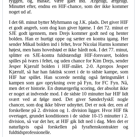
ryggen, og, måske, være gået ind. Ærgeligt, ærgeligt.
Minuttet efter, endnu en HIF-chance, som der ikke kommer
noget ud af.
I det 68. minut bytter Myhrmann og J.K. plads. Det giver HIF
et godt angreb, som dog kun giver hjørne. I det 72. minut er
SJE godt igennem, men Drejs kommer godt ned og henter
bolden. Han er hurtigt oppe og sætter en kontra igang. Her
sender Mikail bolden ind i feltet, hvor Nicolai Harms kommer
højest, men hans hovedstød er ikke hårdt nok. I det 77. minut,
splitter en SJE-kontra fuldstændigt HIF-forsvaret, bolden
spilles på tværs i feltet, og uden chance for Kim Drejs, sender
Jesper Kjærulf bolden i HIF-målet. 2-0. Apropos Jesper
Kjærulf, så har han faktisk scoret i de to sidste kampe, som
HIF har spillet. Han scorede nemlig også føringsmålet i
kampen som gav oprykning ovre på Fyn, for FC Fyn. Nå,
men det er historie. En drønærgerlig scoring, der absolut ikke
er noget at indvende mod. I de sidste 10 minutter har HIF lidt
svært ved at følge med. Det giver SønderJyskE nogle
chancer, som dog ikke bliver udnyttet. Det er nok der, een af
forskellene på 2. division og 1. division ligger. Hvor HIF fik
overtaget, grundet konditionen i de sidste 10-15 minutter i 2.
division, så var det her, at HIF gik lidt ned i dag. Men det er
naturligvis også forskellen på fyraftenskontrakter og
fuldtidsprofessionelle.