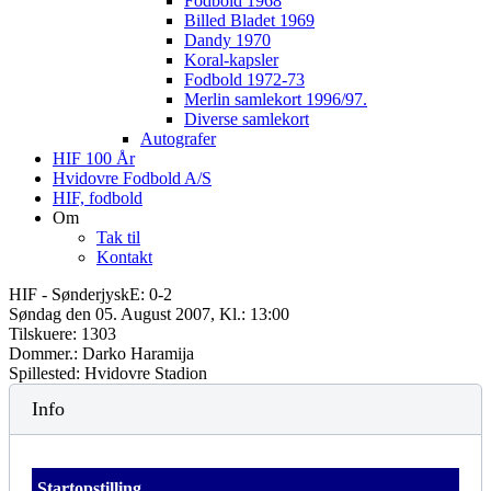
Fodbold 1968
Billed Bladet 1969
Dandy 1970
Koral-kapsler
Fodbold 1972-73
Merlin samlekort 1996/97.
Diverse samlekort
Autografer
HIF 100 År
Hvidovre Fodbold A/S
HIF, fodbold
Om
Tak til
Kontakt
HIF - SønderjyskE: 0-2
Søndag den 05. August 2007, Kl.: 13:00
Tilskuere: 1303
Dommer.: Darko Haramija
Spillested: Hvidovre Stadion
Info
Startopstilling