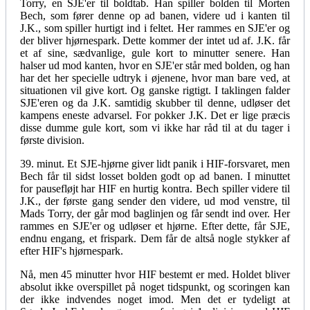
Torry, en SJE'er til boldtab. Han spiller bolden til Morten
Bech, som fører denne op ad banen, videre ud i kanten til
J.K., som spiller hurtigt ind i feltet. Her rammes en SJE'er og
der bliver hjørnespark. Dette kommer der intet ud af. J.K. får
et af sine, sædvanlige, gule kort to minutter senere. Han
halser ud mod kanten, hvor en SJE'er står med bolden, og han
har det her specielle udtryk i øjenene, hvor man bare ved, at
situationen vil give kort. Og ganske rigtigt. I taklingen falder
SJE'eren og da J.K. samtidig skubber til denne, udløser det
kampens eneste advarsel. For pokker J.K. Det er lige præcis
disse dumme gule kort, som vi ikke har råd til at du tager i
første division.
39. minut. Et SJE-hjørne giver lidt panik i HIF-forsvaret, men
Bech får til sidst losset bolden godt op ad banen. I minuttet
for pausefløjt har HIF en hurtig kontra. Bech spiller videre til
J.K., der første gang sender den videre, ud mod venstre, til
Mads Torry, der går mod baglinjen og får sendt ind over. Her
rammes en SJE'er og udløser et hjørne. Efter dette, får SJE,
endnu engang, et frispark. Dem får de altså nogle stykker af
efter HIF's hjørnespark.
Nå, men 45 minutter hvor HIF bestemt er med. Holdet bliver
absolut ikke overspillet på noget tidspunkt, og scoringen kan
der ikke indvendes noget imod. Men det er tydeligt at