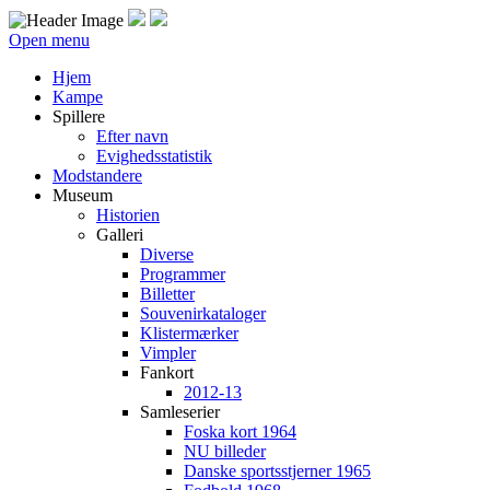
Open menu
Hjem
Kampe
Spillere
Efter navn
Evighedsstatistik
Modstandere
Museum
Historien
Galleri
Diverse
Programmer
Billetter
Souvenirkataloger
Klistermærker
Vimpler
Fankort
2012-13
Samleserier
Foska kort 1964
NU billeder
Danske sportsstjerner 1965