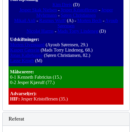
Kim Drejs
(D)
Jesper Skak Nielsen
-
Jesper Kristoffersen
-
Jesper
Myhrmann
-
Søren Christiansen
Mikail Anli
-
Rasmus Wulff
(A) -
Morten Bech
-
Ayoub
Sørensen
Nicolaj Harms
-
Mads Torry Lindeneg
(D)
Udskiftninger:
Morten Overgaard
(Ayoub Sørensen, 29.)
Kasper Gørsvig
(Mads Torry Lindeneg, 68.)
Jonas Kallehauge
(Søren Christiansen, 82.)
Lasse Krogh
(M)
Målscorere:
0-1 Kenneth Fabricius (15.)
0-2 Jesper Kjærulf (77.)
Advarsel(er):
HIF:
Jesper Kristoffersen (35.)
Referat