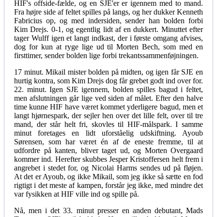
HIF's offside-fælde, og en SJE'er er igennem med to mand.
Fra højre side af feltet spilles på langs, og her dukker Kenneth
Fabricius op, og med indersiden, sender han bolden forbi
Kim Drejs. 0-1, og egentlig lidt af en dukkert. Minuttet efter
tager Wulff igen et langt indkast, der i første omgang afvises,
dog for kun at ryge lige ud til Morten Bech, som med en
firsttimer, sender bolden lige forbi trekantssammenføjningen.
17 minut. Mikail mister bolden på midten, og igen får SJE en
hurtig kontra, som Kim Drejs dog får grebet godt ind over for.
22. minut. Igen SJE igennem, bolden spilles bagud i feltet,
men afslutningen går lige ved siden af målet. Efter den halve
time kunne HIF have været kommet yderligere bagud, men et
langt hjørnespark, der sejler hen over det lille felt, over til tre
mand, der står helt fri, skovles til HIF-målspark. I samme
minut foretages en lidt uforståelig udskiftning. Ayoub
Sørensen, som har været én af de eneste fremme, til at
udfordre på kanten, bliver taget ud, og Morten Overgaard
kommer ind. Herefter skubbes Jesper Kristoffersen helt frem i
angrebet i stedet for, og Nicolai Harms sendes ud på fløjen.
At det er Ayoub, og ikke Mikail, som jeg ikke så sætte en fod
rigtigt i det meste af kampen, forstår jeg ikke, med mindre det
var fysikken at HIF ville ind og spille på.
Nå, men i det 33. minut presser en anden debutant, Mads