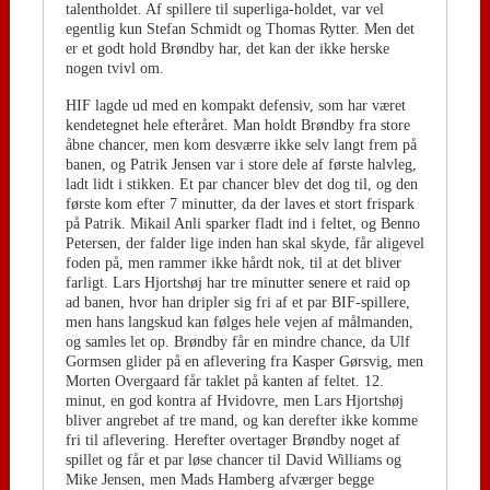
talentholdet. Af spillere til superliga-holdet, var vel
egentlig kun Stefan Schmidt og Thomas Rytter. Men det
er et godt hold Brøndby har, det kan der ikke herske
nogen tvivl om.
HIF lagde ud med en kompakt defensiv, som har været
kendetegnet hele efteråret. Man holdt Brøndby fra store
åbne chancer, men kom desværre ikke selv langt frem på
banen, og Patrik Jensen var i store dele af første halvleg,
ladt lidt i stikken. Et par chancer blev det dog til, og den
første kom efter 7 minutter, da der laves et stort frispark
på Patrik. Mikail Anli sparker fladt ind i feltet, og Benno
Petersen, der falder lige inden han skal skyde, får aligevel
foden på, men rammer ikke hårdt nok, til at det bliver
farligt. Lars Hjortshøj har tre minutter senere et raid op
ad banen, hvor han dripler sig fri af et par BIF-spillere,
men hans langskud kan følges hele vejen af målmanden,
og samles let op. Brøndby får en mindre chance, da Ulf
Gormsen glider på en aflevering fra Kasper Gørsvig, men
Morten Overgaard får taklet på kanten af feltet. 12.
minut, en god kontra af Hvidovre, men Lars Hjortshøj
bliver angrebet af tre mand, og kan derefter ikke komme
fri til aflevering. Herefter overtager Brøndby noget af
spillet og får et par løse chancer til David Williams og
Mike Jensen, men Mads Hamberg afværger begge