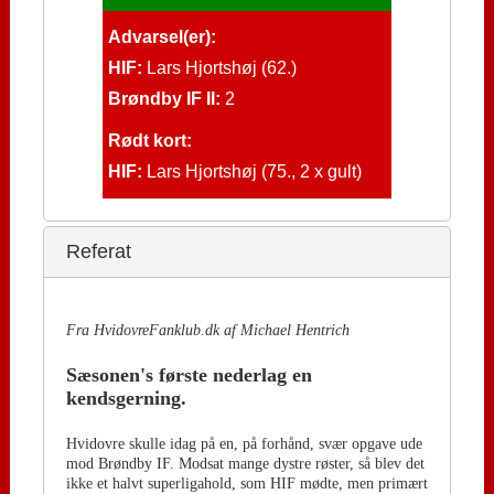
Advarsel(er):
HIF:
Lars Hjortshøj (62.)
Brøndby IF II:
2
Rødt kort:
HIF:
Lars Hjortshøj (75., 2 x gult)
Referat
Fra HvidovreFanklub.dk af Michael Hentrich
Sæsonen's første nederlag en
kendsgerning.
Hvidovre skulle idag på en, på forhånd, svær opgave ude
mod Brøndby IF. Modsat mange dystre røster, så blev det
ikke et halvt superligahold, som HIF mødte, men primært