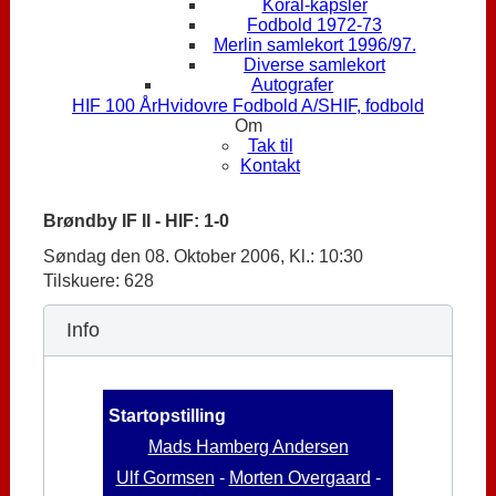
Koral-kapsler
Fodbold 1972-73
Merlin samlekort 1996/97.
Diverse samlekort
Autografer
HIF 100 År
Hvidovre Fodbold A/S
HIF, fodbold
Om
Tak til
Kontakt
Brøndby IF II - HIF: 1-0
Søndag den 08. Oktober 2006, Kl.: 10:30
Tilskuere: 628
Info
Startopstilling
Mads Hamberg Andersen
Ulf Gormsen
-
Morten Overgaard
-