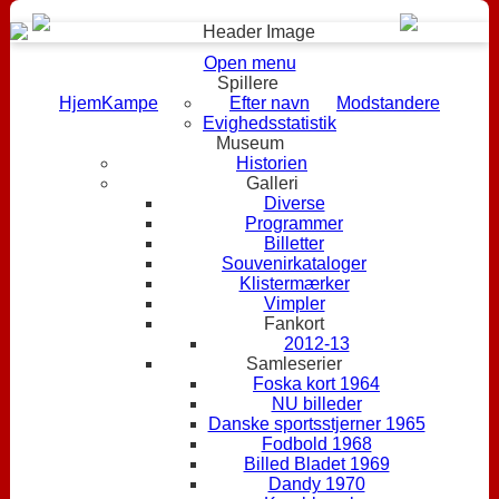
Open menu
Spillere
Hjem
Kampe
Efter navn
Modstandere
Evighedsstatistik
Museum
Historien
Galleri
Diverse
Programmer
Billetter
Souvenirkataloger
Klistermærker
Vimpler
Fankort
2012-13
Samleserier
Foska kort 1964
NU billeder
Danske sportsstjerner 1965
Fodbold 1968
Billed Bladet 1969
Dandy 1970