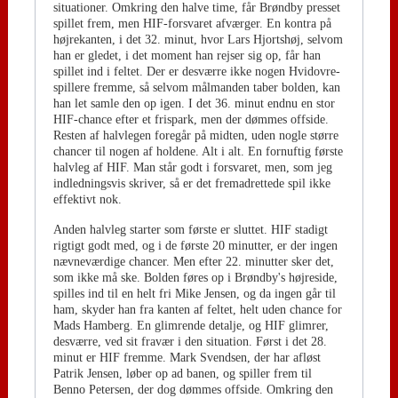
situationer. Omkring den halve time, får Brøndby presset
spillet frem, men HIF-forsvaret afværger. En kontra på
højrekanten, i det 32. minut, hvor Lars Hjortshøj, selvom
han er gledet, i det moment han rejser sig op, får han
spillet ind i feltet. Der er desværre ikke nogen Hvidovre-
spillere fremme, så selvom målmanden taber bolden, kan
han let samle den op igen. I det 36. minut endnu en stor
HIF-chance efter et frispark, men der dømmes offside.
Resten af halvlegen foregår på midten, uden nogle større
chancer til nogen af holdene. Alt i alt. En fornuftig første
halvleg af HIF. Man står godt i forsvaret, men, som jeg
indledningsvis skriver, så er det fremadrettede spil ikke
effektivt nok.
Anden halvleg starter som første er sluttet. HIF stadigt
rigtigt godt med, og i de første 20 minutter, er der ingen
nævneværdige chancer. Men efter 22. minutter sker det,
som ikke må ske. Bolden føres op i Brøndby's højreside,
spilles ind til en helt fri Mike Jensen, og da ingen går til
ham, skyder han fra kanten af feltet, helt uden chance for
Mads Hamberg. En glimrende detalje, og HIF glimrer,
desværre, ved sit fravær i den situation. Først i det 28.
minut er HIF fremme. Mark Svendsen, der har afløst
Patrik Jensen, løber op ad banen, og spiller frem til
Benno Petersen, der dog dømmes offside. Omkring den