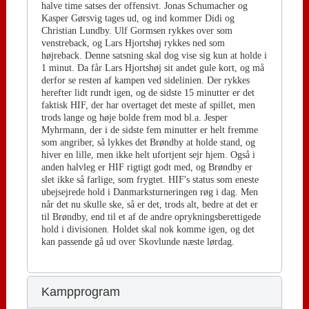
halve time satses der offensivt. Jonas Schumacher og
Kasper Gørsvig tages ud, og ind kommer Didi og
Christian Lundby. Ulf Gormsen rykkes over som
venstreback, og Lars Hjortshøj rykkes ned som
højreback. Denne satsning skal dog vise sig kun at holde i
1 minut. Da får Lars Hjortshøj sit andet gule kort, og må
derfor se resten af kampen ved sidelinien. Der rykkes
herefter lidt rundt igen, og de sidste 15 minutter er det
faktisk HIF, der har overtaget det meste af spillet, men
trods lange og høje bolde frem mod bl.a. Jesper
Myhrmann, der i de sidste fem minutter er helt fremme
som angriber, så lykkes det Brøndby at holde stand, og
hiver en lille, men ikke helt ufortjent sejr hjem. Også i
anden halvleg er HIF rigtigt godt med, og Brøndby er
slet ikke så farlige, som frygtet. HIF's status som eneste
ubejsejrede hold i Danmarksturneringen røg i dag. Men
når det nu skulle ske, så er det, trods alt, bedre at det er
til Brøndby, end til et af de andre oprykningsberettigede
hold i divisionen. Holdet skal nok komme igen, og det
kan passende gå ud over Skovlunde næste lørdag.
Kampprogram