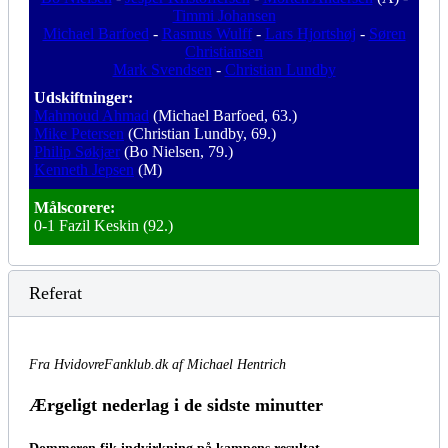
Timmi Johansen
Michael Barfoed
-
Rasmus Wulff
-
Lars Hjortshøj
-
Søren
Christiansen
Mark Svendsen
-
Christian Lundby
Udskiftninger:
Mahmoud Ahmad
(Michael Barfoed, 63.)
Mike Petersen
(Christian Lundby, 69.)
Philip Søkjær
(Bo Nielsen, 79.)
Kenneth Jepsen
(M)
Målscorere:
0-1 Fazil Keskin (92.)
Referat
Fra HvidovreFanklub.dk af Michael Hentrich
Ærgeligt nederlag i de sidste minutter