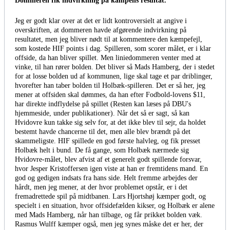
Dommeren fik indvirkning på kampens resultat.
Jeg er godt klar over at det er lidt kontroversielt at angive i
overskriften, at dommeren havde afgørende indvirkning på
resultatet, men jeg bliver nødt til at kommentere den kæmpefejl,
som kostede HIF points i dag. Spilleren, som scorer målet, er i klar
offside, da han bliver spillet. Men liniedommeren venter med at
vinke, til han rører bolden. Det bliver så Mads Hamberg, der i stedet
for at losse bolden ud af kommunen, lige skal tage et par driblinger,
hvorefter han taber bolden til Holbæk-spilleren. Det er så her, jeg
mener at offsiden skal dømmes, da han efter Fodbold-lovens $11,
har direkte indflydelse på spillet (Resten kan læses på DBU's
hjemmeside, under publikationer). Når det så er sagt, så kan
Hvidovre kun takke sig selv for, at det ikke blev til sejr, da holdet
bestemt havde chancerne til det, men alle blev brændt på det
skammeligste. HIF spillede en god første halvleg, og fik presset
Holbæk helt i bund. De få gange, som Holbæk nærmede sig
Hvidovre-målet, blev afvist af et generelt godt spillende forsvar,
hvor Jesper Kristoffersen igen viste at han er fremtidens mand. En
god og gedigen indsats fra hans side. Helt fremme arbejdes der
hårdt, men jeg mener, at der hvor problemet opstår, er i det
fremadrettede spil på midtbanen. Lars Hjortshøj kæmper godt, og
specielt i en situation, hvor offsidefælden kikser, og Holbæk er alene
med Mads Hamberg, når han tilbage, og får prikket bolden væk.
Rasmus Wulff kæmper også, men jeg synes måske det er her, der