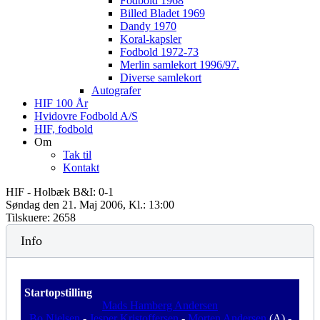
Fodbold 1968
Billed Bladet 1969
Dandy 1970
Koral-kapsler
Fodbold 1972-73
Merlin samlekort 1996/97.
Diverse samlekort
Autografer
HIF 100 År
Hvidovre Fodbold A/S
HIF, fodbold
Om
Tak til
Kontakt
HIF - Holbæk B&I: 0-1
Søndag den 21. Maj 2006, Kl.: 13:00
Tilskuere: 2658
Info
Startopstilling
Mads Hamberg Andersen
Bo Nielsen
-
Jesper Kristoffersen
-
Morten Andersen
(A) -