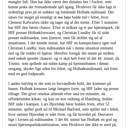
mangler lidt. Han har ikke været den dynamo her i foråret, som
kunne piske det fremadrettede spil igang. Hvidovre får ikke lagt et
ordentligt pres på en usikker og fumlende Holbæk-målmand. Der
satses for meget på ensidigt at øse høje bolde ind i feltet, hvor
Clement Kafwafwa råder og tager sig af det meste. Efter 5 minutter
har HIF den første chance. Efter et indkast og et par hjørnespark, får
HIF presset Holbækforsvaret, og Christian Lundby får til sidst
presset målmanden, som fjumrer, men får driblet sig ud af
situationen. I det niende minut, har HIF en kæmpechance igen ved
Christian Lundby, men målmanden når i denne situation eminent
ned og får reddet til hjørne. Herefter foregår det meste på midten,
med enkelt spredte chancer, og vi skal helt frem til det 44. minut, da
Timmi, som spillede sin sidste kamp på hjemmebanen i denne
omgang, skyder lige uden for feltet, og Holbæksmålmand, må frem
med en god fodparade.
I anden halvleg er det som to forvandlede hold, der kommer på
banen. Holbæk kommer langt længere frem, og HIF lader sig presse
tilbage. Det giver resultat allerede efter små tre minutter, da
offsidefælden kikser, og kun en stor redning af Hamberg, holder
HIF inde i kampen. Lars Hjortshøj fører bolden frem, efter 52
minutter, spiller godt ud til Michael Barfoed, som spiller ind i feltet,
hvor samme Hjortshøj er nået frem, og får hovedet på. Desværre
lige i favnen på målmanden. I det 60. minut har Holbæk en god og
smart hjørnesparkskombination, som Hvidovre slet ikke er med på,