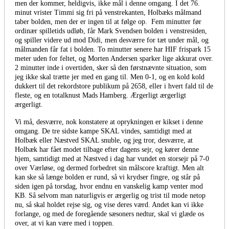
men der kommer, heldigvis, ikke mål i denne omgang. I det 76.
minut vrister Timmi sig fri på venstrekanten, Holbæks målmand
taber bolden, men der er ingen til at følge op. Fem minutter før
ordinær spilletids udløb, får Mark Svendsen bolden i venstresiden,
og spiller videre ud mod Didi, men desværre for tæt under mål, og
målmanden får fat i bolden. To minutter senere har HIF frispark 15
meter uden for feltet, og Morten Andersen sparker lige akkurat over.
2 minutter inde i overtiden, sker så den førstnævnte situation, som
jeg ikke skal trætte jer med en gang til. Men 0-1, og en kold kold
dukkert til det rekordstore publikum på 2658, eller i hvert fald til de
fleste, og en totalknust Mads Hamberg. Ærgerligt ærgerligt
ærgerligt.
Vi må, desværre, nok konstatere at oprykningen er kikset i denne
omgang. De tre sidste kampe SKAL vindes, samtidigt med at
Holbæk eller Næstved SKAL snuble, og jeg tror, desværre, at
Holbæk har fået modet tilbage efter dagens sejr, og kører denne
hjem, samtidigt med at Næstved i dag har vundet en storsejr på 7-0
over Værløse, og dermed forbedret sin målscore kraftigt. Men alt
kan ske så længe bolden er rund, så vi krydser fingre, og står på
siden igen på torsdag, hvor endnu en vanskelig kamp venter mod
KB. Så selvom man naturligvis er ærgerlig og trist til mode netop
nu, så skal holdet rejse sig, og vise deres værd. Andet kan vi ikke
forlange, og med de foregående sæsoners nedtur, skal vi glæde os
over, at vi kan være med i toppen.