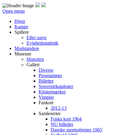
Open menu
Hjem
Kampe
Spillere
Efter navn
Evighedsstatistik
Modstandere
Museum
Historien
Galleri
Diverse
Programmer
Billetter
Souvenirkataloger
Klistermærker
Vimpler
Fankort
2012-13
Samleserier
Foska kort 1964
NU billeder
Danske sportsstjerner 1965