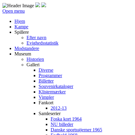
Open menu
Hjem
Kampe
Spillere
Efter navn
Evighedsstatistik
Modstandere
Museum
Historien
Galleri
Diverse
Programmer
Billetter
Souvenirkataloger
Klistermærker
Vimpler
Fankort
2012-13
Samleserier
Foska kort 1964
NU billeder
Danske sportsstjerner 1965