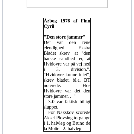
Årbog 1976 af Finn
Cyril
"Den store jammer"
Det var den rene
elendighed. Ekstra
Bladet skrev, at "den
barske sandhed er, at
Hvidovre var på vej ned
i 3. division.".
"Hvidovre kunne intet",
skrev bladet, bl.a. BT
noterede: "Hos
Hvidovre var det den
store jammer. . ."
3-0 var faktisk billigt
sluppet.
For Nakskov scorede
Aksel Plovsing to gange
i 1. halvleg og Bruno de
la Motte i 2. halvleg.