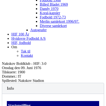
Fodbold 1968
Billed Bladet 1969
Dandy 1970
Koral-kapsler
Fodbold 1972-73
Merlin samlekort 1996/97.
Diverse samlekort
Autografer
HIF 100 År
Hvidovre Fodbold A/S
HIF, fodbold
Om
Tak til
Kontakt
Nakskov Boldklub - HIF: 3-0
Onsdag den 09. Juni 1976
Tilskuere: 1900
Dommer.: IT
Spillested: Nakskov Stadion
Info
Startopstilling