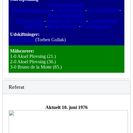
Søren Abrahamsen
Michael Christensen
-
Claus Moestrup
-
Jan Ivar Nielsen
-
Jørgen Kjeldergaard
Torben Gullak
-
Henning Ole Jensen
-
Frank Duelund
Kim Olsen
-
Birger Pedersen
-
Kim Bonnesen
Udskiftninger:
Finn Nielsen
(Torben Gullak)
Målscorere:
1-0 Aksel Plovsing (21.)
2-0 Aksel Plovsing (36.)
3-0 Bruno de la Motte (85.)
Referat
Aktuelt 10. juni 1976