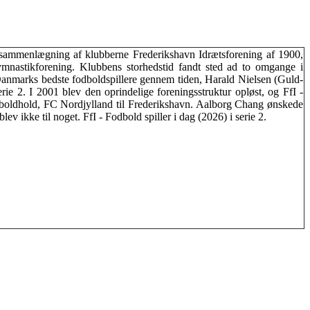
n sammenlægning af klubberne Frederikshavn Idrætsforening af 1900,
nastikforening. Klubbens storhedstid fandt sted ad to omgange i
Danmarks bedste fodboldspillere gennem tiden, Harald Nielsen (Guld-
rie 2. I 2001 blev den oprindelige foreningsstruktur opløst, og FfI -
odboldhold, FC Nordjylland til Frederikshavn. Aalborg Chang ønskede
ikke til noget. FfI - Fodbold spiller i dag (2026) i serie 2.