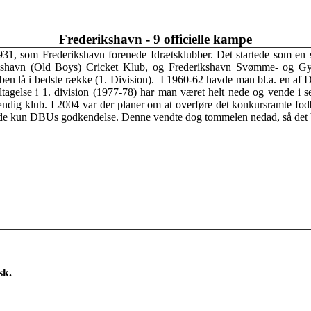
Frederikshavn - 9 officielle kampe
 1931, som Frederikshavn forenede Idrætsklubber. Det startede som e
kshavn (Old Boys) Cricket Klub, og Frederikshavn Svømme- og Gym
ben lå i bedste række (1. Division). I 1960-62 havde man bl.a. en af 
ltagelse i 1. division (1977-78) har man været helt nede og vende i se
ændig klub. I 2004 var der planer om at overføre det konkursramte f
ede kun DBUs godkendelse. Denne vendte dog tommelen nedad, så det blev 
sk.