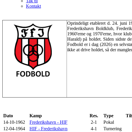
Tak til
Kontakt
Oprindeligt etableret d. 24. juni
Frederikshavn Boldklub, Frederi
1960'erne og 1970'erne, hvor klub
Harald) på holdet. Siden sidste de
Fodbold er i dag (2026) en selvst
ikke at drive holdet, så der mangl
Dato
Kamp
Res.
Type
Til
14-10-1962
Frederikshavn - HIF
2-1
Pokal
12-04-1964
HIF - Frederikshavn
4-1
Turnering