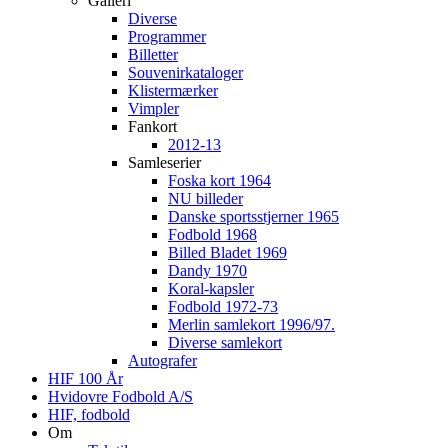
Galleri
Diverse
Programmer
Billetter
Souvenirkataloger
Klistermærker
Vimpler
Fankort
2012-13
Samleserier
Foska kort 1964
NU billeder
Danske sportsstjerner 1965
Fodbold 1968
Billed Bladet 1969
Dandy 1970
Koral-kapsler
Fodbold 1972-73
Merlin samlekort 1996/97.
Diverse samlekort
Autografer
HIF 100 År
Hvidovre Fodbold A/S
HIF, fodbold
Om