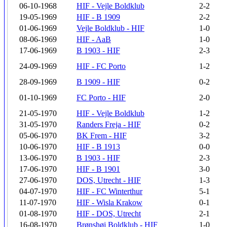
06-10-1968
HIF - Vejle Boldklub
2-2
19-05-1969
HIF - B 1909
2-2
01-06-1969
Vejle Boldklub - HIF
1-0
08-06-1969
HIF - AaB
1-0
17-06-1969
B 1903 - HIF
2-3
24-09-1969
HIF - FC Porto
1-2
28-09-1969
B 1909 - HIF
0-2
01-10-1969
FC Porto - HIF
2-0
21-05-1970
HIF - Vejle Boldklub
1-2
31-05-1970
Randers Freja - HIF
0-2
05-06-1970
BK Frem - HIF
3-2
10-06-1970
HIF - B 1913
0-0
13-06-1970
B 1903 - HIF
2-3
17-06-1970
HIF - B 1901
3-0
27-06-1970
DOS, Utrecht - HIF
1-3
04-07-1970
HIF - FC Winterthur
5-1
11-07-1970
HIF - Wisla Krakow
0-1
01-08-1970
HIF - DOS, Utrecht
2-1
16-08-1970
Brønshøj Boldklub - HIF
1-0