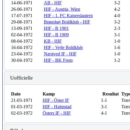
14-06-1971
AB - HIF
3-2
26-06-1971
HIF - Austria, Wien
4-2
17-07-1971
HIF - 1. FC Kaiserslautern
4-0
29-08-1971
Brønshøj Boldklub - HIF
3-2
13-09-1971
HIF - B 1901
2-3
02-04-1972
HIF - B 1909
3-1
08-04-1972
KB - HIF
1-0
16-04-1972
HIF - Vejle Boldklub
1-6
23-04-1972
Næstved IF - HIF
1-0
30-04-1972
HIF - BK Frem
1-2
Uofficielle
Dato
Kamp
Resultat
Typ
21-03-1971
HIF - Öster IF
1-1
Træn
01-03-1972
HIF - Halmstad
3-1
Træn
02-03-1972
Östers IF - HIF
4-1
Træn