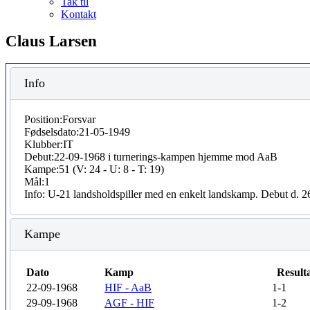
Tak til
Kontakt
Claus Larsen
Info
Position:
Forsvar
Fødselsdato:
21-05-1949
Klubber:
IT
Debut:
22-09-1968 i turnerings-kampen hjemme mod AaB
Kampe:
51 (V: 24 - U: 8 - T: 19)
Mål:
1
Info:
U-21 landsholdspiller med en enkelt landskamp. Debut d.
Kampe
Dato
Kamp
Result
22-09-1968
HIF - AaB
1-1
29-09-1968
AGF - HIF
1-2