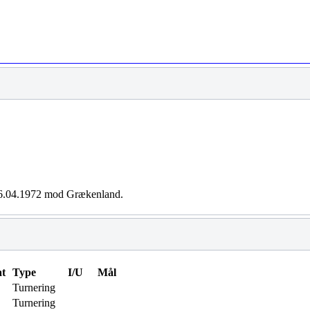
 26.04.1972 mod Grækenland.
at
Type
I/U
Mål
Turnering
Turnering