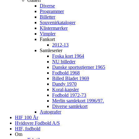
Galleri
Diverse
Programmer
Billetter
Souvenirkataloger
Klistermærker
Vimpler
Fankort
2012-13
Samleserier
Foska kort 1964
NU billeder
Danske sportsstjerner 1965
Fodbold 1968
Billed Bladet 1969
Dandy 1970
Koral-kapsler
Fodbold 1972-73
Merlin samlekort 1996/97.
Diverse samlekort
Autografer
HIF 100 År
Hvidovre Fodbold A/S
HIF, fodbold
Om