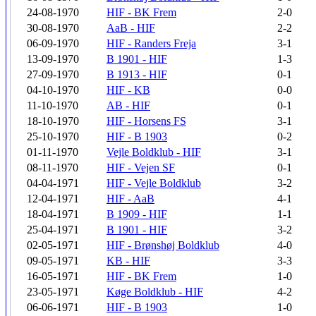
24-08-1970
HIF - BK Frem
2-0
30-08-1970
AaB - HIF
2-2
06-09-1970
HIF - Randers Freja
3-1
13-09-1970
B 1901 - HIF
1-3
27-09-1970
B 1913 - HIF
0-1
04-10-1970
HIF - KB
0-0
11-10-1970
AB - HIF
0-1
18-10-1970
HIF - Horsens FS
3-1
25-10-1970
HIF - B 1903
0-2
01-11-1970
Vejle Boldklub - HIF
3-1
08-11-1970
HIF - Vejen SF
0-1
04-04-1971
HIF - Vejle Boldklub
3-2
12-04-1971
HIF - AaB
4-1
18-04-1971
B 1909 - HIF
1-1
25-04-1971
B 1901 - HIF
3-2
02-05-1971
HIF - Brønshøj Boldklub
4-0
09-05-1971
KB - HIF
3-3
16-05-1971
HIF - BK Frem
1-0
23-05-1971
Køge Boldklub - HIF
4-2
06-06-1971
HIF - B 1903
1-0